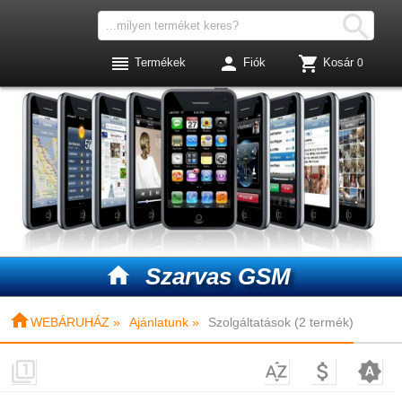




Termékek
Fiók
Kosár
0

Szarvas GSM

WEBÁRUHÁZ »
Ajánlatunk »
Szolgáltatások (2 termék)



