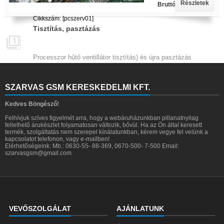
Részletek
Bruttó ár: 5 990 Ft.
Cikkszám: [pcszerv01]
Tisztítás, pasztázás

Processzor hűtő ventillátor tisztítás) és újra pasztázás
SZARVAS GSM KERESKEDELMI KFT.
Kedves Böngésző!
Felhívjuk szíves figyelmét arra, hogy a webáruházunkban pillanatnyilag
fellelhető árukészlet folyamatosan változik, bővül. Ha az Ön által keresett
termék, szolgáltatás nem szerepel kínálatunkban, kérem vegye fel velünk a
kapcsolatot telefonon, vagy e-mailben!
Elérhetőségeink: Mb.: 0630-55- 88-369, 0670-500- 7-500 Email:
szarvasgsm@gmail.com
VEVŐSZOLGÁLAT
AJÁNLATUNK