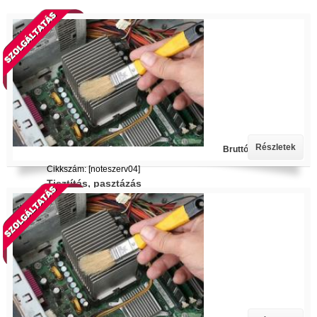
Részletek
Bruttó ár: 3 990 Ft.
Cikkszám: [noteszerv04]
Tisztítás, pasztázás
Processzor hűtő ventillátor tisztítás) és újra pasztázás