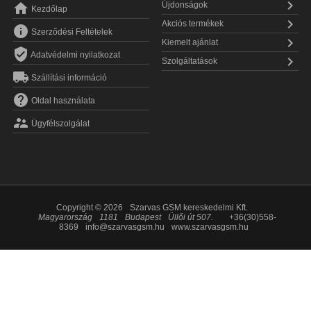


Újdonságok
Kezdőlap

Akciós termékek

Szerződési Feltételek

Kiemelt ajánlat

Adatvédelmi nyilatkozat

Szolgáltatások

Szállítási információ

Oldal használata

Ügyfélszolgálat
Copyright © 2026
Szarvas GSM kereskedelmi Kft.
Magyarország
1181
Budapest
Üllői út 507.
+36(30)558-
8369
info@szarvasgsm.hu
www.szarvasgsm.hu