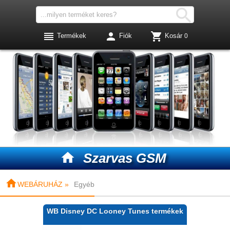




Termékek
Fiók
Kosár
0

Szarvas GSM

WEBÁRUHÁZ »
Egyéb
WB Disney DC Looney Tunes termékek