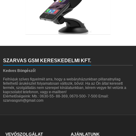
SZARVAS GSM KERESKEDELMI KFT.
Kedves Böngésző!
Felhívjuk szíves figyelmét arra, hogy a webáruházunkban pillanatnyilag
fellelhető árukészlet folyamatosan változik, bővül. Ha az Ön által keresett
termék, szolgáltatás nem szerepel kínálatunkban, kérem vegye fel velünk a
kapcsolatot telefonon, vagy e-mailben!
Elérhetőségeink: Mb.: 0630-55- 88-369, 0670-500- 7-500 Email:
szarvasgsm@gmail.com
VEVŐSZOLGÁLAT
AJÁNLATUNK