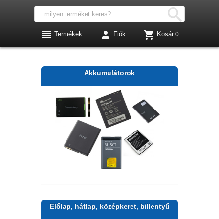




Termékek
Fiók
Kosár
0
Akkumulátorok
Előlap, hátlap, középkeret, billentyű