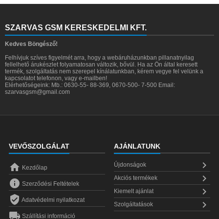
SZARVAS GSM KERESKEDELMI KFT.
Kedves Böngésző!
Felhívjuk szíves figyelmét arra, hogy a webáruházunkban pillanatnyilag
fellelhető árukészlet folyamatosan változik, bővül. Ha az Ön által keresett
termék, szolgáltatás nem szerepel kínálatunkban, kérem vegye fel velünk a
kapcsolatot telefonon, vagy e-mailben!
Elérhetőségeink: Mb.: 0630-55- 88-369, 0670-500- 7-500 Email:
szarvasgsm@gmail.com
VEVŐSZOLGÁLAT
AJÁNLATUNK


Újdonságok
Kezdőlap

Akciós termékek

Szerződési Feltételek

Kiemelt ajánlat

Adatvédelmi nyilatkozat

Szolgáltatások

Szállítási információ