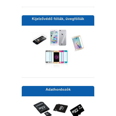
Kijelzővédő fóliák, üvegfóliák
Adathordozók