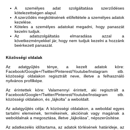
A személyes adat szolgáltatása szerződéses
kötelezettségen alapul.
A szerződés megkötésének előfeltétele a személyes adatok
kezelése.
Köteles a személyes adatokat megadni, hogy panaszát
kezelni tudjuk.
Az adatszolgáltatás elmaradása azzal a
következményekkel jár, hogy nem tudjuk kezelni a hozzánk
beérkezett panaszát.
Közösségi oldalak
Az adatgyűjtés ténye, a kezelt adatok köre:
Facebook/Google+/Twitter/Pinterest/Youtube/Instagram stb.
közösségi oldalakon regisztrált neve, illetve a felhasználó
nyilvános profilképe.
Az érintettek köre: Valamennyi érintett, aki regisztrált a
Facebook/Google+/Twitter/Pinterest/Youtube/Instagram stb.
közösségi oldalakon, és „lájkolta” a weboldalt.
Az adatgyűjtés célja: A közösségi oldalakon, a weboldal egyes
tartalmi elemeinek, termékeinek, akcióinak vagy magának a
weboldalnak a megosztása, illetve „lájkolása”, népszerűsítése.
Az adatkezelés időtartama, az adatok törlésének határideje, az