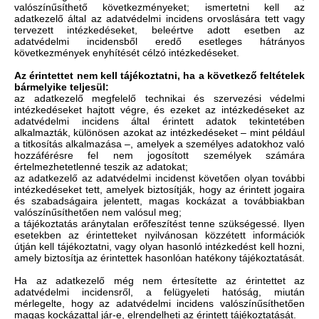
valószínűsíthető következményeket; ismertetni kell az
adatkezelő által az adatvédelmi incidens orvoslására tett vagy
tervezett intézkedéseket, beleértve adott esetben az
adatvédelmi incidensből eredő esetleges hátrányos
következmények enyhítését célzó intézkedéseket.
Az érintettet nem kell tájékoztatni, ha a következő feltételek
bármelyike teljesül:
az adatkezelő megfelelő technikai és szervezési védelmi
intézkedéseket hajtott végre, és ezeket az intézkedéseket az
adatvédelmi incidens által érintett adatok tekintetében
alkalmazták, különösen azokat az intézkedéseket – mint például
a titkosítás alkalmazása –, amelyek a személyes adatokhoz való
hozzáférésre fel nem jogosított személyek számára
értelmezhetetlenné teszik az adatokat;
az adatkezelő az adatvédelmi incidenst követően olyan további
intézkedéseket tett, amelyek biztosítják, hogy az érintett jogaira
és szabadságaira jelentett, magas kockázat a továbbiakban
valószínűsíthetően nem valósul meg;
a tájékoztatás aránytalan erőfeszítést tenne szükségessé. Ilyen
esetekben az érintetteket nyilvánosan közzétett információk
útján kell tájékoztatni, vagy olyan hasonló intézkedést kell hozni,
amely biztosítja az érintettek hasonlóan hatékony tájékoztatását.
Ha az adatkezelő még nem értesítette az érintettet az
adatvédelmi incidensről, a felügyeleti hatóság, miután
mérlegelte, hogy az adatvédelmi incidens valószínűsíthetően
magas kockázattal jár-e, elrendelheti az érintett tájékoztatását.