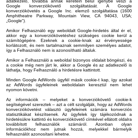
adatkezelő, továbbá annak keretein belül igénybe veszi a
Google konverziókövető szolgáltatását. A Google
konverziókövetés a Google Inc. elemző szolgáltatása (1600
Amphitheatre Parkway, Mountain View, CA 94043, USA;
„Google“).
Amikor Felhasználó egy weboldalt Google-hirdetés által ér el,
akkor egy a konverziókövetéshez szükséges cookie kerül a
számítógépére. Ezeknek a cookie-knak az érvényessége
korlátozott, és nem tartalmaznak semmilyen személyes adatot,
így a Felhasználó nem is azonosítható általuk.
Amikor a Felhasználó a weboldal bizonyos oldalait böngészi, és
a cookie még nem járt le, akkor a Google és az adatkezelő is
láthatja, hogy Felhasználó a hirdetésre kattintott.
Minden Google AdWords ügyfél másik cookie-t kap, így azokat
az AdWords ügyfeleinek weboldalain keresztül nem lehet
nyomon követni.
Az információk – melyeket a konverziókövető cookie-k
segítségével szereztek – azt a célt szolgálják, hogy az AdWords
konverziókövetést választó ügyfeleinek számára konverziós
statisztikákat készítsenek. Az ügyfelek így tájékozódnak a
hirdetésükre kattintó és konverziókövető címkével ellátott oldalra
továbbított felhasználók számáról. Azonban olyan
információkhoz nem jutnak hozzá, melyekkel bármelyik
felhasználót azonosítani lehetne.