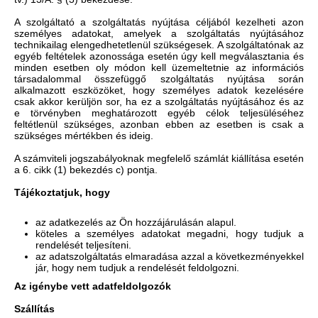
A szolgáltató a szolgáltatás nyújtása céljából kezelheti azon
személyes adatokat, amelyek a szolgáltatás nyújtásához
technikailag elengedhetetlenül szükségesek. A szolgáltatónak az
egyéb feltételek azonossága esetén úgy kell megválasztania és
minden esetben oly módon kell üzemeltetnie az információs
társadalommal összefüggő szolgáltatás nyújtása során
alkalmazott eszközöket, hogy személyes adatok kezelésére
csak akkor kerüljön sor, ha ez a szolgáltatás nyújtásához és az
e törvényben meghatározott egyéb célok teljesüléséhez
feltétlenül szükséges, azonban ebben az esetben is csak a
szükséges mértékben és ideig.
A számviteli jogszabályoknak megfelelő számlát kiállítása esetén
a 6. cikk (1) bekezdés c) pontja.
Tájékoztatjuk, hogy
az adatkezelés az Ön hozzájárulásán alapul.
köteles a személyes adatokat megadni, hogy tudjuk a
rendelését teljesíteni.
az adatszolgáltatás elmaradása azzal a következményekkel
jár, hogy nem tudjuk a rendelését feldolgozni.
Az igénybe vett adatfeldolgozók
Szállítás