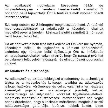
Az adatkezelő indokolatlan késedelem nélkül, de
mindenféleképpen a kérelem beérkezésétől számított 1
hónapon belül tájékoztatja Önt a fenti kérelmek nyomán hozott
intézkedésekről.
Szükség esetén ez 2 hónappal meghosszabbítható. A határidő
meghosszabbításáról az adatkezelő a késedelem okainak
megjelölésével a kérelem kézhezvételétől számított 1 hónapon
belül tájékoztatja Önt.
Ha az adatkezelő nem tesz intézkedéseket Ön kérelme nyomán,
késedelem nélkül, de legkésőbb a kérelem beérkezésétől
számított egy hónapon belül tájékoztatja Önt az intézkedés
elmaradásának okairól, valamint arról, hogy Ön panaszt nyújthat
be valamely felügyeleti hatóságnál, és élhet bírósági jogorvoslati
jogával.
Az adatkezelés biztonsága
Az adatkezelő és az adatfeldolgozó a tudomány és technológia
állása és a megvalósítás költségei, továbbá az adatkezelés
jellege, hatóköre, körülményei és céljai, valamint a természetes
személyek jogaira és szabadságaira jelentett, változó
valószínűségű és súlyosságú kockázat figyelembevételével
megfelelő technikai és szervezési intézkedéseket hajt végre
annak érdekében, hogy a kockázat mértékének megfelelő szintű
adatbiztonságot garantálja, ideértve, többek között, adott