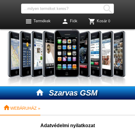




Termékek
Fiók
Kosár
0

Szarvas GSM

WEBÁRUHÁZ »
Adatvédelmi nyilatkozat