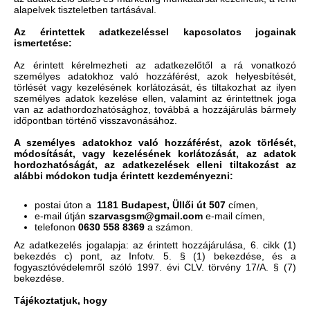
alapelvek tiszteletben tartásával.
Az érintettek adatkezeléssel kapcsolatos jogainak
ismertetése:
Az érintett kérelmezheti az adatkezelőtől a rá vonatkozó
személyes adatokhoz való hozzáférést, azok helyesbítését,
törlését vagy kezelésének korlátozását, és tiltakozhat az ilyen
személyes adatok kezelése ellen, valamint az érintettnek joga
van az adathordozhatósághoz, továbbá a hozzájárulás bármely
időpontban történő visszavonásához.
A személyes adatokhoz való hozzáférést, azok törlését,
módosítását, vagy kezelésének korlátozását, az adatok
hordozhatóságát, az adatkezelések elleni tiltakozást az
alábbi módokon tudja érintett kezdeményezni:
postai úton a
1181 Budapest, Üllői út 507
címen,
e-mail útján
szarvasgsm@gmail.com
e-mail címen,
telefonon
0630 558 8369
a számon.
Az adatkezelés jogalapja: az érintett hozzájárulása, 6. cikk (1)
bekezdés c) pont, az Infotv. 5. § (1) bekezdése, és a
fogyasztóvédelemről szóló 1997. évi CLV. törvény 17/A. § (7)
bekezdése.
Tájékoztatjuk, hogy