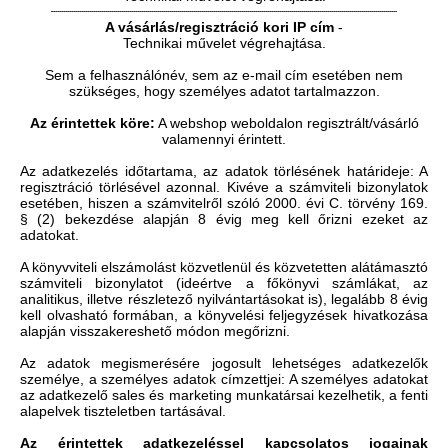
A vásárlás/regisztráció kori IP cím
-
Technikai művelet végrehajtása.
Sem a felhasználónév, sem az e-mail cím esetében nem
szükséges, hogy személyes adatot tartalmazzon.
Az érintettek köre:
A webshop weboldalon regisztrált/vásárló
valamennyi érintett.
Az adatkezelés időtartama, az adatok törlésének határideje: A
regisztráció törlésével azonnal. Kivéve a számviteli bizonylatok
esetében, hiszen a számvitelről szóló 2000. évi C. törvény 169.
§ (2) bekezdése alapján 8 évig meg kell őrizni ezeket az
adatokat.
A könyvviteli elszámolást közvetlenül és közvetetten alátámasztó
számviteli bizonylatot (ideértve a főkönyvi számlákat, az
analitikus, illetve részletező nyilvántartásokat is), legalább 8 évig
kell olvasható formában, a könyvelési feljegyzések hivatkozása
alapján visszakereshető módon megőrizni.
Az adatok megismerésére jogosult lehetséges adatkezelők
személye, a személyes adatok címzettjei: A személyes adatokat
az adatkezelő sales és marketing munkatársai kezelhetik, a fenti
alapelvek tiszteletben tartásával.
Az érintettek adatkezeléssel kapcsolatos jogainak