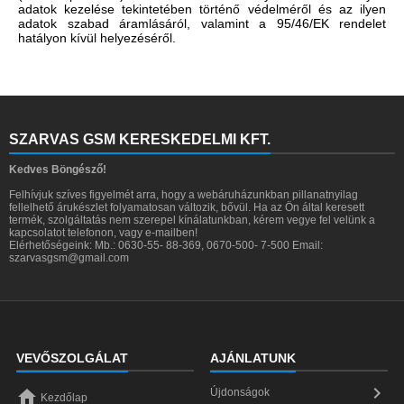
adatok kezelése tekintetében történő védelméről és az ilyen
adatok szabad áramlásáról, valamint a 95/46/EK rendelet
hatályon kívül helyezéséről.
SZARVAS GSM KERESKEDELMI KFT.
Kedves Böngésző!
Felhívjuk szíves figyelmét arra, hogy a webáruházunkban pillanatnyilag
fellelhető árukészlet folyamatosan változik, bővül. Ha az Ön által keresett
termék, szolgáltatás nem szerepel kínálatunkban, kérem vegye fel velünk a
kapcsolatot telefonon, vagy e-mailben!
Elérhetőségeink: Mb.: 0630-55- 88-369, 0670-500- 7-500 Email:
szarvasgsm@gmail.com
VEVŐSZOLGÁLAT
AJÁNLATUNK


Újdonságok
Kezdőlap