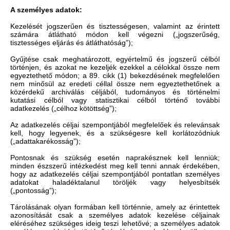
A személyes adatok:
Kezelését jogszerűen és tisztességesen, valamint az érintett
számára átlátható módon kell végezni („jogszerűség,
tisztességes eljárás és átláthatóság”);
Gyűjtése csak meghatározott, egyértelmű és jogszerű célból
történjen, és azokat ne kezeljék ezekkel a célokkal össze nem
egyeztethető módon; a 89. cikk (1) bekezdésének megfelelően
nem minősül az eredeti céllal össze nem egyeztethetőnek a
közérdekű archiválás céljából, tudományos és történelmi
kutatási célból vagy statisztikai célból történő további
adatkezelés („célhoz kötöttség”);
Az adatkezelés céljai szempontjából megfelelőek és relevánsak
kell, hogy legyenek, és a szükségesre kell korlátozódniuk
(„adattakarékosság”);
Pontosnak és szükség esetén naprakésznek kell lenniük;
minden észszerű intézkedést meg kell tenni annak érdekében,
hogy az adatkezelés céljai szempontjából pontatlan személyes
adatokat haladéktalanul töröljék vagy helyesbítsék
(„pontosság”);
Tárolásának olyan formában kell történnie, amely az érintettek
azonosítását csak a személyes adatok kezelése céljainak
eléréséhez szükséges ideig teszi lehetővé; a személyes adatok