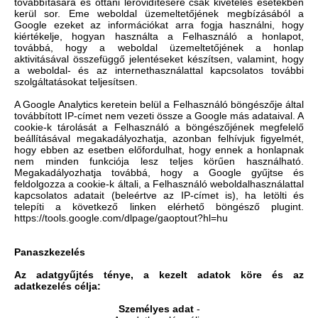
továbbítására és ottani lerövidítésére csak kivételes esetekben
kerül sor. Eme weboldal üzemeltetőjének megbízásából a
Google ezeket az információkat arra fogja használni, hogy
kiértékelje, hogyan használta a Felhasználó a honlapot,
továbbá, hogy a weboldal üzemeltetőjének a honlap
aktivitásával összefüggő jelentéseket készítsen, valamint, hogy
a weboldal- és az internethasználattal kapcsolatos további
szolgáltatásokat teljesítsen.
A Google Analytics keretein belül a Felhasználó böngészője által
továbbított IP-címet nem vezeti össze a Google más adataival. A
cookie-k tárolását a Felhasználó a böngészőjének megfelelő
beállításával megakadályozhatja, azonban felhívjuk figyelmét,
hogy ebben az esetben előfordulhat, hogy ennek a honlapnak
nem minden funkciója lesz teljes körűen használható.
Megakadályozhatja továbbá, hogy a Google gyűjtse és
feldolgozza a cookie-k általi, a Felhasználó weboldalhasználattal
kapcsolatos adatait (beleértve az IP-címet is), ha letölti és
telepíti a következő linken elérhető böngésző plugint.
https://tools.google.com/dlpage/gaoptout?hl=hu
Panaszkezelés
Az adatgyűjtés ténye, a kezelt adatok köre és az
adatkezelés célja:
Személyes adat
-