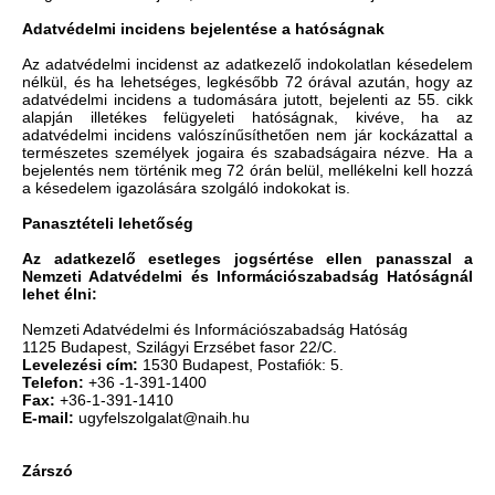
Adatvédelmi incidens bejelentése a hatóságnak
Az adatvédelmi incidenst az adatkezelő indokolatlan késedelem
nélkül, és ha lehetséges, legkésőbb 72 órával azután, hogy az
adatvédelmi incidens a tudomására jutott, bejelenti az 55. cikk
alapján illetékes felügyeleti hatóságnak, kivéve, ha az
adatvédelmi incidens valószínűsíthetően nem jár kockázattal a
természetes személyek jogaira és szabadságaira nézve. Ha a
bejelentés nem történik meg 72 órán belül, mellékelni kell hozzá
a késedelem igazolására szolgáló indokokat is.
Panasztételi lehetőség
Az adatkezelő esetleges jogsértése ellen panasszal a
Nemzeti Adatvédelmi és Információszabadság Hatóságnál
lehet élni:
Nemzeti Adatvédelmi és Információszabadság Hatóság
1125 Budapest, Szilágyi Erzsébet fasor 22/C.
Levelezési cím:
1530 Budapest, Postafiók: 5.
Telefon:
+36 -1-391-1400
Fax:
+36-1-391-1410
E-mail:
ugyfelszolgalat@naih.hu
Zárszó