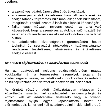
esetben:
a személyes adatok álnevesítését és titkosítását;
a személyes adatok kezelésére használt rendszerek és
szolgáltatások folyamatos bizalmas jellegének biztosítását,
integritását, rendelkezésre állását és ellenálló képességét;
fizikai vagy műszaki incidens esetén az arra való
képességet, hogy a személyes adatokhoz való hozzáférést
és az adatok rendelkezésre állását kellő időben vissza lehet
állítani;
az adatkezelés biztonságának garantálására hozott
technikai és szervezési intézkedések hatékonyságának
rendszeres tesztelésére, felmérésére és értékelésére
szolgáló eljárást.
Az érintett tájékoztatása az adatvédelmi incidensről
Ha az adatvédelmi incidens valószínűsíthetően magas
kockázattal jár a természetes személyek jogaira és
szabadságaira nézve, az adatkezelő indokolatlan késedelem
nélkül tájékoztatja az érintettet az adatvédelmi incidensről.
Az érintett részére adott tájékoztatásban világosan és
közérthetően ismertetni kell az adatvédelmi incidens jellegét, és
közölni kell az adatvédelmi tisztviselő vagy a további
tájékoztatást nyújtó egyéb kapcsolattartó nevét és
elérhetőségeit; ismertetni kell az adatvédelmi incidensből eredő,