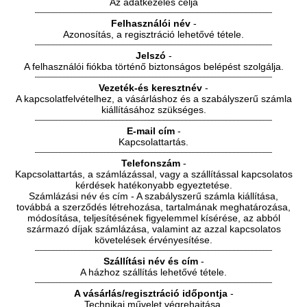
Az adatkezelés célja
Felhasználói név
-
Azonosítás, a regisztráció lehetővé tétele.
Jelszó
-
A felhasználói fiókba történő biztonságos belépést szolgálja.
Vezeték-és keresztnév
-
A kapcsolatfelvételhez, a vásárláshoz és a szabályszerű számla
kiállításához szükséges.
E-mail cím
-
Kapcsolattartás.
Telefonszám
-
Kapcsolattartás, a számlázással, vagy a szállítással kapcsolatos
kérdések hatékonyabb egyeztetése.
Számlázási név és cím - A szabályszerű számla kiállítása,
továbbá a szerződés létrehozása, tartalmának meghatározása,
módosítása, teljesítésének figyelemmel kísérése, az abból
származó díjak számlázása, valamint az azzal kapcsolatos
követelések érvényesítése.
Szállítási név és cím
-
A házhoz szállítás lehetővé tétele.
A vásárlás/regisztráció időpontja
-
Technikai művelet végrehajtása.