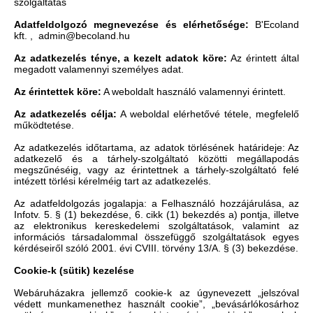
szolgáltatás
Adatfeldolgozó megnevezése és elérhetősége:
B'Ecoland
kft. , admin@becoland.hu
Az adatkezelés ténye, a kezelt adatok köre:
Az érintett által
megadott valamennyi személyes adat.
Az érintettek köre:
A weboldalt használó valamennyi érintett.
Az adatkezelés célja:
A weboldal elérhetővé tétele, megfelelő
működtetése.
Az adatkezelés időtartama, az adatok törlésének határideje: Az
adatkezelő és a tárhely-szolgáltató közötti megállapodás
megszűnéséig, vagy az érintettnek a tárhely-szolgáltató felé
intézett törlési kérelméig tart az adatkezelés.
Az adatfeldolgozás jogalapja: a Felhasználó hozzájárulása, az
Infotv. 5. § (1) bekezdése, 6. cikk (1) bekezdés a) pontja, illetve
az elektronikus kereskedelemi szolgáltatások, valamint az
információs társadalommal összefüggő szolgáltatások egyes
kérdéseiről szóló 2001. évi CVIII. törvény 13/A. § (3) bekezdése.
Cookie-k (sütik) kezelése
Webáruházakra jellemző cookie-k az úgynevezett „jelszóval
védett munkamenethez használt cookie”, „bevásárlókosárhoz