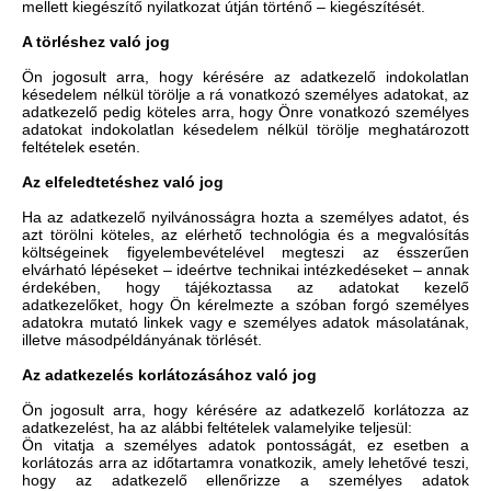
mellett kiegészítő nyilatkozat útján történő – kiegészítését.
A törléshez való jog
Ön jogosult arra, hogy kérésére az adatkezelő indokolatlan
késedelem nélkül törölje a rá vonatkozó személyes adatokat, az
adatkezelő pedig köteles arra, hogy Önre vonatkozó személyes
adatokat indokolatlan késedelem nélkül törölje meghatározott
feltételek esetén.
Az elfeledtetéshez való jog
Ha az adatkezelő nyilvánosságra hozta a személyes adatot, és
azt törölni köteles, az elérhető technológia és a megvalósítás
költségeinek figyelembevételével megteszi az ésszerűen
elvárható lépéseket – ideértve technikai intézkedéseket – annak
érdekében, hogy tájékoztassa az adatokat kezelő
adatkezelőket, hogy Ön kérelmezte a szóban forgó személyes
adatokra mutató linkek vagy e személyes adatok másolatának,
illetve másodpéldányának törlését.
Az adatkezelés korlátozásához való jog
Ön jogosult arra, hogy kérésére az adatkezelő korlátozza az
adatkezelést, ha az alábbi feltételek valamelyike teljesül:
Ön vitatja a személyes adatok pontosságát, ez esetben a
korlátozás arra az időtartamra vonatkozik, amely lehetővé teszi,
hogy az adatkezelő ellenőrizze a személyes adatok