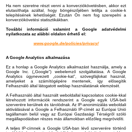
Ha nem szeretne részt venni a konverziókövetésben, akkor ezt
elutasíthatja azáltal, hogy böngészőjében letiltja a cookie-k
telepítésének lehetőségét. Ezután Ön nem fog szerepelni a
konverziókövetési statisztikákban.
További információ valamint a Google adatvédelmi
nyilatkozata az alábbi oldalon érhető el:
www.google.de/policies/privacy/
A Google Analytics alkalmazása
Ez a honlap a Google Analytics alkalmazást használja, amely a
Google Inc. („Google”) webelemző szolgáltatása. A Google
Analytics úgynevezett „cookie-kat”, szövegfájlokat használ,
amelyeket a számítógépére mentenek, így elősegítik
Felhasználó által látogatott weblap használatának elemzését.
A Felhasználó által használt weboldallal kapcsolatos cookie-kkal
létrehozott információk rendszerint a Google egyik USA-beli
szerverére kerülnek és tárolódnak. Az IP-anonimizálás weboldali
aktiválásával a Google a Felhasználó IP-címét az Európai Unió
tagállamain belül vagy az Európai Gazdasági Térségről szóló
megállapodásban részes más államokban előzőleg megrövidíti.
A teljes IP-címnek a Google USA-ban lévő szerverére történő