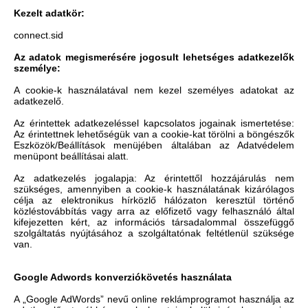
Kezelt adatkör:
connect.sid
Az adatok megismerésére jogosult lehetséges adatkezelők
személye:
A cookie-k használatával nem kezel személyes adatokat az
adatkezelő.
Az érintettek adatkezeléssel kapcsolatos jogainak ismertetése:
Az érintettnek lehetőségük van a cookie-kat törölni a böngészők
Eszközök/Beállítások menüjében általában az Adatvédelem
menüpont beállításai alatt.
Az adatkezelés jogalapja: Az érintettől hozzájárulás nem
szükséges, amennyiben a cookie-k használatának kizárólagos
célja az elektronikus hírközlő hálózaton keresztül történő
közléstovábbítás vagy arra az előfizető vagy felhasználó által
kifejezetten kért, az információs társadalommal összefüggő
szolgáltatás nyújtásához a szolgáltatónak feltétlenül szüksége
van.
Google Adwords konverziókövetés használata
A „Google AdWords” nevű online reklámprogramot használja az