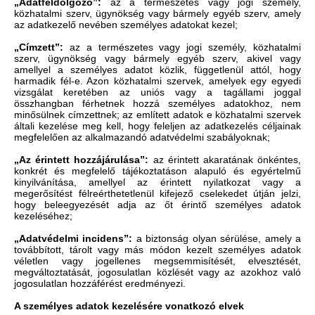
„Adatfeldolgozó”:
az a természetes vagy jogi személy,
közhatalmi szerv, ügynökség vagy bármely egyéb szerv, amely
az adatkezelő nevében személyes adatokat kezel;
„Címzett”:
az a természetes vagy jogi személy, közhatalmi
szerv, ügynökség vagy bármely egyéb szerv, akivel vagy
amellyel a személyes adatot közlik, függetlenül attól, hogy
harmadik fél-e. Azon közhatalmi szervek, amelyek egy egyedi
vizsgálat keretében az uniós vagy a tagállami joggal
összhangban férhetnek hozzá személyes adatokhoz, nem
minősülnek címzettnek; az említett adatok e közhatalmi szervek
általi kezelése meg kell, hogy feleljen az adatkezelés céljainak
megfelelően az alkalmazandó adatvédelmi szabályoknak;
„Az érintett hozzájárulása”:
az érintett akaratának önkéntes,
konkrét és megfelelő tájékoztatáson alapuló és egyértelmű
kinyilvánítása, amellyel az érintett nyilatkozat vagy a
megerősítést félreérthetetlenül kifejező cselekedet útján jelzi,
hogy beleegyezését adja az őt érintő személyes adatok
kezeléséhez;
„Adatvédelmi incidens”:
a biztonság olyan sérülése, amely a
továbbított, tárolt vagy más módon kezelt személyes adatok
véletlen vagy jogellenes megsemmisítését, elvesztését,
megváltoztatását, jogosulatlan közlését vagy az azokhoz való
jogosulatlan hozzáférést eredményezi.
A személyes adatok kezelésére vonatkozó elvek