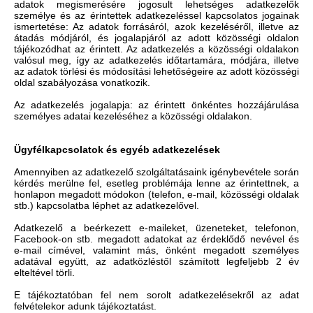
adatok megismerésére jogosult lehetséges adatkezelők
személye és az érintettek adatkezeléssel kapcsolatos jogainak
ismertetése: Az adatok forrásáról, azok kezeléséről, illetve az
átadás módjáról, és jogalapjáról az adott közösségi oldalon
tájékozódhat az érintett. Az adatkezelés a közösségi oldalakon
valósul meg, így az adatkezelés időtartamára, módjára, illetve
az adatok törlési és módosítási lehetőségeire az adott közösségi
oldal szabályozása vonatkozik.
Az adatkezelés jogalapja: az érintett önkéntes hozzájárulása
személyes adatai kezeléséhez a közösségi oldalakon.
Ügyfélkapcsolatok és egyéb adatkezelések
Amennyiben az adatkezelő szolgáltatásaink igénybevétele során
kérdés merülne fel, esetleg problémája lenne az érintettnek, a
honlapon megadott módokon (telefon, e-mail, közösségi oldalak
stb.) kapcsolatba léphet az adatkezelővel.
Adatkezelő a beérkezett e-maileket, üzeneteket, telefonon,
Facebook-on stb. megadott adatokat az érdeklődő nevével és
e-mail címével, valamint más, önként megadott személyes
adatával együtt, az adatközléstől számított legfeljebb 2 év
elteltével törli.
E tájékoztatóban fel nem sorolt adatkezelésekről az adat
felvételekor adunk tájékoztatást.