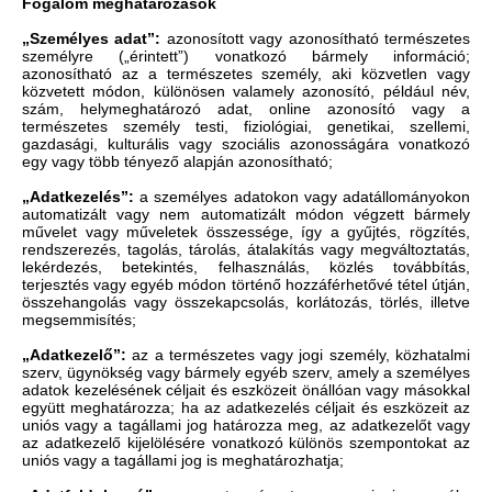
Fogalom meghatározások
„Személyes adat”:
azonosított vagy azonosítható természetes
személyre („érintett”) vonatkozó bármely információ;
azonosítható az a természetes személy, aki közvetlen vagy
közvetett módon, különösen valamely azonosító, például név,
szám, helymeghatározó adat, online azonosító vagy a
természetes személy testi, fiziológiai, genetikai, szellemi,
gazdasági, kulturális vagy szociális azonosságára vonatkozó
egy vagy több tényező alapján azonosítható;
„Adatkezelés”:
a személyes adatokon vagy adatállományokon
automatizált vagy nem automatizált módon végzett bármely
művelet vagy műveletek összessége, így a gyűjtés, rögzítés,
rendszerezés, tagolás, tárolás, átalakítás vagy megváltoztatás,
lekérdezés, betekintés, felhasználás, közlés továbbítás,
terjesztés vagy egyéb módon történő hozzáférhetővé tétel útján,
összehangolás vagy összekapcsolás, korlátozás, törlés, illetve
megsemmisítés;
„Adatkezelő”:
az a természetes vagy jogi személy, közhatalmi
szerv, ügynökség vagy bármely egyéb szerv, amely a személyes
adatok kezelésének céljait és eszközeit önállóan vagy másokkal
együtt meghatározza; ha az adatkezelés céljait és eszközeit az
uniós vagy a tagállami jog határozza meg, az adatkezelőt vagy
az adatkezelő kijelölésére vonatkozó különös szempontokat az
uniós vagy a tagállami jog is meghatározhatja;