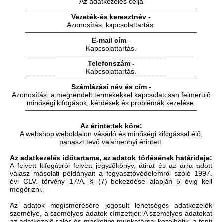
Az adatkezelés célja
Vezeték-és keresztnév
-
Azonosítás, kapcsolattartás.
E-mail cím
-
Kapcsolattartás.
Telefonszám -
Kapcsolattartás.
Számlázási név és cím -
Azonosítás, a megrendelt termékekkel kapcsolatosan felmerülő
minőségi kifogások, kérdések és problémák kezelése.
Az érintettek köre:
A webshop weboldalon vásárló és minőségi kifogással élő,
panaszt tevő valamennyi érintett.
Az adatkezelés időtartama, az adatok törlésének határideje:
A felvett kifogásról felvett jegyzőkönyv, átirat és az arra adott
válasz másolati példányait a fogyasztóvédelemről szóló 1997.
évi CLV. törvény 17/A. § (7) bekezdése alapján 5 évig kell
megőrizni.
Az adatok megismerésére jogosult lehetséges adatkezelők
személye, a személyes adatok címzettjei: A személyes adatokat
az adatkezelő sales és marketing munkatársai kezelhetik, a fenti