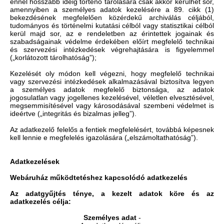
ennél hosszabb ideig történő tárolására csak akkor kerülhet sor,
amennyiben a személyes adatok kezelésére a 89. cikk (1)
bekezdésének megfelelően közérdekű archiválás céljából,
tudományos és történelmi kutatási célból vagy statisztikai célból
kerül majd sor, az e rendeletben az érintettek jogainak és
szabadságainak védelme érdekében előírt megfelelő technikai
és szervezési intézkedések végrehajtására is figyelemmel
(„korlátozott tárolhatóság”);
Kezelését oly módon kell végezni, hogy megfelelő technikai
vagy szervezési intézkedések alkalmazásával biztosítva legyen
a személyes adatok megfelelő biztonsága, az adatok
jogosulatlan vagy jogellenes kezelésével, véletlen elvesztésével,
megsemmisítésével vagy károsodásával szembeni védelmet is
ideértve („integritás és bizalmas jelleg”).
Az adatkezelő felelős a fentiek megfelelésért, továbbá képesnek
kell lennie e megfelelés igazolására („elszámoltathatóság”).
Adatkezelések
Webáruház működtetéshez kapcsolódó adatkezelés
Az adatgyűjtés ténye, a kezelt adatok köre és az
adatkezelés célja:
Személyes adat
-