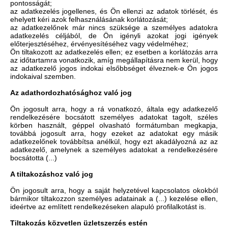
pontosságát;
az adatkezelés jogellenes, és Ön ellenzi az adatok törlését, és
ehelyett kéri azok felhasználásának korlátozását;
az adatkezelőnek már nincs szüksége a személyes adatokra
adatkezelés céljából, de Ön igényli azokat jogi igények
előterjesztéséhez, érvényesítéséhez vagy védelméhez;
Ön tiltakozott az adatkezelés ellen; ez esetben a korlátozás arra
az időtartamra vonatkozik, amíg megállapításra nem kerül, hogy
az adatkezelő jogos indokai elsőbbséget élveznek-e Ön jogos
indokaival szemben.
Az adathordozhatósághoz való jog
Ön jogosult arra, hogy a rá vonatkozó, általa egy adatkezelő
rendelkezésére bocsátott személyes adatokat tagolt, széles
körben használt, géppel olvasható formátumban megkapja,
továbbá jogosult arra, hogy ezeket az adatokat egy másik
adatkezelőnek továbbítsa anélkül, hogy ezt akadályozná az az
adatkezelő, amelynek a személyes adatokat a rendelkezésére
bocsátotta (...)
A tiltakozáshoz való jog
Ön jogosult arra, hogy a saját helyzetével kapcsolatos okokból
bármikor tiltakozzon személyes adatainak a (...) kezelése ellen,
ideértve az említett rendelkezéseken alapuló profilalkotást is.
Tiltakozás közvetlen üzletszerzés estén