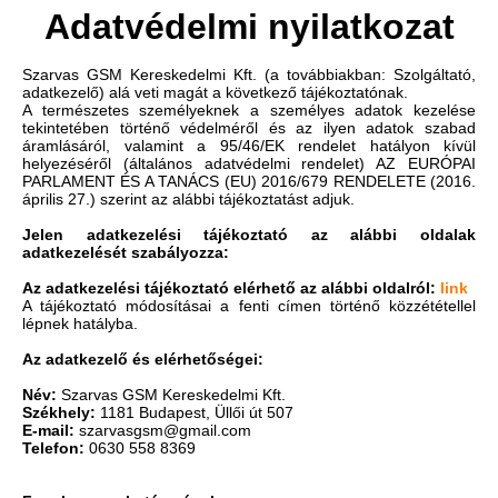
Adatvédelmi nyilatkozat
Szarvas GSM Kereskedelmi Kft. (a továbbiakban: Szolgáltató,
adatkezelő) alá veti magát a következő tájékoztatónak.
A természetes személyeknek a személyes adatok kezelése
tekintetében történő védelméről és az ilyen adatok szabad
áramlásáról, valamint a 95/46/EK rendelet hatályon kívül
helyezéséről (általános adatvédelmi rendelet) AZ EURÓPAI
PARLAMENT ÉS A TANÁCS (EU) 2016/679 RENDELETE (2016.
április 27.) szerint az alábbi tájékoztatást adjuk.
Jelen adatkezelési tájékoztató az alábbi oldalak
adatkezelését szabályozza:
Az adatkezelési tájékoztató elérhető az alábbi oldalról:
link
A tájékoztató módosításai a fenti címen történő közzététellel
lépnek hatályba.
Az adatkezelő és elérhetőségei:
Név:
Szarvas GSM Kereskedelmi Kft.
Székhely:
1181 Budapest, Üllői út 507
E-mail:
szarvasgsm@gmail.com
Telefon:
0630 558 8369