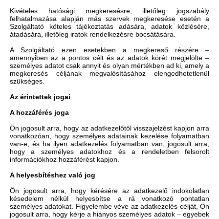
Kivételes hatósági megkeresésre, illetőleg jogszabály
felhatalmazása alapján más szervek megkeresése esetén a
Szolgáltató köteles tájékoztatás adására, adatok közlésére,
átadására, illetőleg iratok rendelkezésre bocsátására.
A Szolgáltató ezen esetekben a megkereső részére –
amennyiben az a pontos célt és az adatok körét megjelölte –
személyes adatot csak annyit és olyan mértékben ad ki, amely a
megkeresés céljának megvalósításához elengedhetetlenül
szükséges.
Az érintettek jogai
A hozzáférés joga
Ön jogosult arra, hogy az adatkezelőtől visszajelzést kapjon arra
vonatkozóan, hogy személyes adatainak kezelése folyamatban
van-e, és ha ilyen adatkezelés folyamatban van, jogosult arra,
hogy a személyes adatokhoz és a rendeletben felsorolt
információkhoz hozzáférést kapjon.
A helyesbítéshez való jog
Ön jogosult arra, hogy kérésére az adatkezelő indokolatlan
késedelem nélkül helyesbítse a rá vonatkozó pontatlan
személyes adatokat. Figyelembe véve az adatkezelés célját, Ön
jogosult arra, hogy kérje a hiányos személyes adatok – egyebek