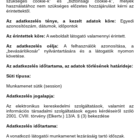
szükséges cookie-k” és „biztonsági cookie-k”, melyek
használatához nem szükséges előzetes hozzájárulást kérni az
érintettektől.
Az adatkezelés ténye, a kezelt adatok köre:
Egyedi
azonosítószám, dátumok, időpontok
Az érintettek köre:
A weboldalt látogató valamennyi érintett.
Az adatkezelés célja:
A felhasználók azonosítása, a
„bevásárlókosár” nyilvántartására és a látogatók nyomon
követése.
Az adatkezelés időtartama, az adatok törlésének határideje:
Süti típusa:
Munkamenet sütik (session)
Adatkezelés jogalapja:
Az elektronikus kereskedelmi szolgáltatások, valamint az
információs társadalmi szolgáltatások egyes kérdéseiről szóló
2001. CVIII. törvény (Elkertv.) 13/A. § (3) bekezdése
Adatkezelés időtartama:
A vonatkozó látogatói munkamenet lezárásáig tartó időszak.