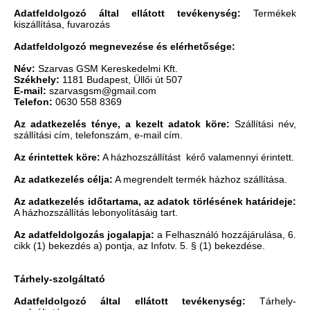
Adatfeldolgozó által ellátott tevékenység:
Termékek
kiszállítása, fuvarozás
Adatfeldolgozó megnevezése és elérhetősége:
Név:
Szarvas GSM Kereskedelmi Kft.
Székhely:
1181 Budapest, Üllői út 507
E-mail:
szarvasgsm@gmail.com
Telefon:
0630 558 8369
Az adatkezelés ténye, a kezelt adatok köre:
Szállítási név,
szállítási cím, telefonszám, e-mail cím.
Az érintettek köre:
A házhozszállítást kérő valamennyi érintett.
Az adatkezelés célja:
A megrendelt termék házhoz szállítása.
Az adatkezelés időtartama, az adatok törlésének határideje:
A házhozszállítás lebonyolításáig tart.
Az adatfeldolgozás jogalapja:
a Felhasználó hozzájárulása, 6.
cikk (1) bekezdés a) pontja, az Infotv. 5. § (1) bekezdése.
Tárhely-szolgáltató
Adatfeldolgozó által ellátott tevékenység:
Tárhely-