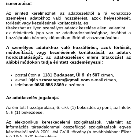
ismertetése:
Az érintett kérelmezheti az adatkezelőtől a rá vonatkozó
személyes adatokhoz való hozzáférést, azok helyesbítését,
törlését vagy kezelésének korlátozását, és
tiltakozhat az ilyen személyes adatok kezelése ellen, valamint
az érintettnek joga van az adathordozhatósághoz, továbbá a
hozzájárulás bármely időpontban történő visszavonásához.
A személyes adatokhoz való hozzáférést, azok törlését,
módosítását, vagy kezelésének korlátozását, az adatok
hordozhatóságát, az adatkezelések elleni tiltakozást az
alábbi módokon tudja érintett kezdeményezni:
postai úton a
1181 Budapest, Üllői út 507
címen,
e-mail útján
szarvasgsm@gmail.com
e-mail címen,
telefonon
0630 558 8369
a számon.
Az adatkezelés jogalapja:
Az érintett hozzájárulása, 6. cikk (1) bekezdés a) pont, az Infotv.
5. § (1) bekezdése,
Az elektronikus kereskedelemi szolgáltatások, valamint az
információs társadalommal összefüggő szolgáltatások egyes
kérdéseiről szóló 2001. évi CVIII. törvény (a továbbiakban: Elker
tv.) 13/A. § (3) bekezdése: