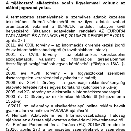
A tájékoztató elkészítése során figyelemmel voltunk az
alábbi jogszabályokra:
A természetes személyeknek a személyes adatok kezelése
tekintetében történő védelméről és az ilyen adatok szabad
áramlásáról, valamint a 95/46/EK rendelet hatályon kívül
helyezéséről (általános adatvédelmi rendelet) AZ EURÓPAI
PARLAMENT ÉS A TANÁCS (EU) 2016/679 RENDELETE (2016.
április 27.)
2011. évi CXII. törvény – az információs önrendelkezési jogról
és az információszabadságról (a továbbiakban: Infotv.)
2001. évi CVIII. törvény – az elektronikus kereskedelmi
szolgáltatások, valamint az információs társadalommal
összefüggő szolgáltatások egyes kérdéseiről (főképp a 13/A. §-
a)
2008. évi XLVII. törvény – a fogyasztókkal szembeni
tisztességtelen kereskedelmi gyakorlat tilalmáról;
2008. évi XLVIII. törvény – a gazdasági reklámtevékenység
alapvető feltételeiről és egyes korlátairól (különösen a 6.§-a)
2005. évi XC. törvény az elektronikus információszabadságról
2003. évi C. törvény az elektronikus hírközlésről (kifejezetten a
155.§-a)
16/2011. sz. vélemény a viselkedésalapú online reklám bevált
gyakorlatára vonatkozó EASA/IAB-ajánlásról
A Nemzeti Adatvédelmi és Információszabadság Hatóság
ajánlása az előzetes tájékoztatás adatvédelmi követelményeiről
Az Európai Parlament és a Tanács (EU) 2016/679 rendelete
(2016. április 27.) a természetes személyeknek a személyes