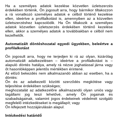
Ha a személyes adatok kezelése közvetlen üzletszerzés
érdekében történik, Ön jogosult arra, hogy bármikor tiltakozzon
a rá vonatkozó személyes adatok e célból történő kezelése
ellen, ideértve a profilalkotást is, amennyiben az a közvetlen
üzletszerzéshez kapcsolódik. Ha Ön tiltakozik a személyes
adatok közvetlen üzletszerzés érdekében történő kezelése
ellen, akkor a személyes adatok a továbbiakban e célból nem
kezelhetők.
Automatizált döntéshozatal egyedi ügyekben, beleértve a
profilalkotást
Ön jogosult arra, hogy ne terjedjen ki rá az olyan, kizárólag
automatizált adatkezelésen – ideértve a profilalkotást is –
alapuló döntés hatálya, amely rá nézve joghatással járna vagy
őt hasonlóképpen jelentős mértékben érintené.
Az előző bekezdés nem alkalmazandó abban az esetben, ha a
döntés:
Ön és az adatkezelő közötti szerződés megkötése vagy
teljesítése érdekében szükséges;
meghozatalát az adatkezelőre alkalmazandó olyan uniós vagy
tagállami jog teszi lehetővé, amely Ön jogainak és
szabadságainak, valamint jogos érdekeinek védelmét szolgáló
megfelelő intézkedéseket is megállapít; vagy
Ön kifejezett hozzájárulásán alapul.
Intézkedési határidő