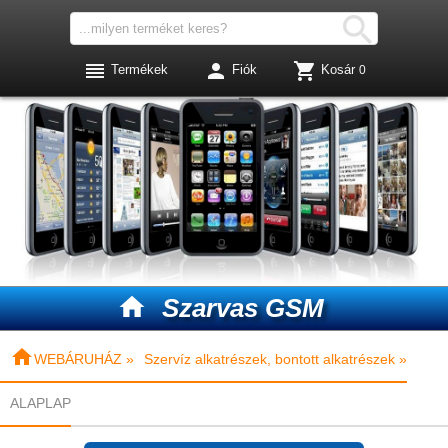




Termékek
Fiók
Kosár
0

Szarvas GSM

WEBÁRUHÁZ »
Szervíz alkatrészek, bontott alkatrészek »
ALAPLAP