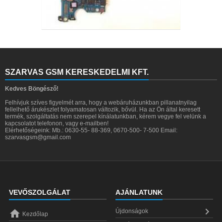
SZARVAS GSM KERESKEDELMI KFT.
Kedves Böngésző!
Felhívjuk szíves figyelmét arra, hogy a webáruházunkban pillanatnyilag
fellelhető árukészlet folyamatosan változik, bővül. Ha az Ön által keresett
termék, szolgáltatás nem szerepel kínálatunkban, kérem vegye fel velünk a
kapcsolatot telefonon, vagy e-mailben!
Elérhetőségeink: Mb.: 0630-55- 88-369, 0670-500- 7-500 Email:
szarvasgsm@gmail.com
VEVŐSZOLGÁLAT
AJÁNLATUNK


Újdonságok
Kezdőlap