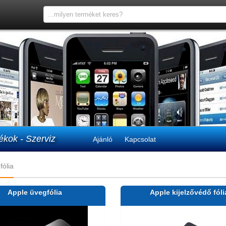
ékok - Szerviz
Ajánló
Kapcsolat
fólia
Apple üvegfólia
Apple kijelzővédő fóli