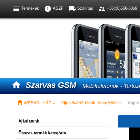




Termékek
ÁSZF
Szállítás
+36(30)558-8369

Szarvas GSM
Mobiltelefonok - Tartoz

WEBÁRUHÁZ »
Kijelzővédő fóliák, üvegfóliák »
Apple 
Ajánlatunk
Összes termék kategória