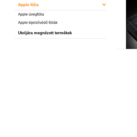
Apple fólia
Apple üvegfólia
Apple kijelzővédő fóliák
Utoljára megnézett termékek