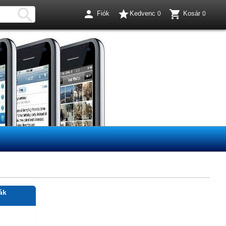




Fiók
Kedvenc
Kosár
0
0
ák