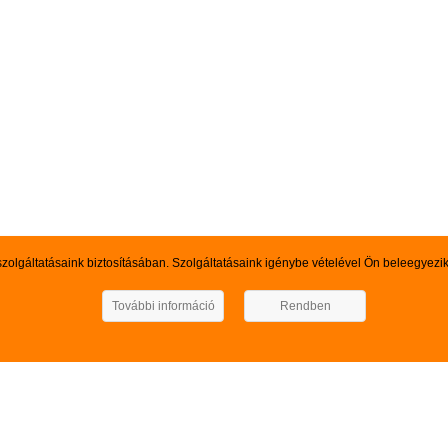
szolgáltatásaink biztosításában. Szolgáltatásaink igénybe vételével Ön beleegyezi
További információ
Rendben