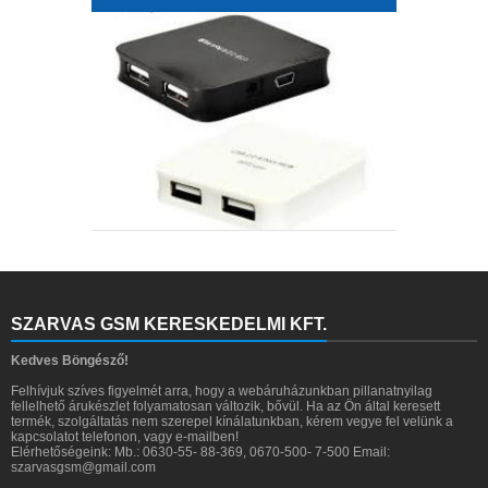
SZARVAS GSM KERESKEDELMI KFT.
Kedves Böngésző!
Felhívjuk szíves figyelmét arra, hogy a webáruházunkban pillanatnyilag
fellelhető árukészlet folyamatosan változik, bővül. Ha az Ön által keresett
termék, szolgáltatás nem szerepel kínálatunkban, kérem vegye fel velünk a
kapcsolatot telefonon, vagy e-mailben!
Elérhetőségeink: Mb.: 0630-55- 88-369, 0670-500- 7-500 Email:
szarvasgsm@gmail.com