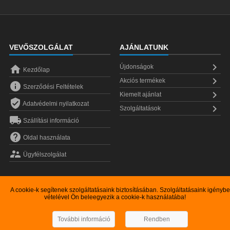
VEVŐSZOLGÁLAT
AJÁNLATUNK


Újdonságok
Kezdőlap

Akciós termékek

Szerződési Feltételek

Kiemelt ajánlat

Adatvédelmi nyilatkozat

Szolgáltatások

Szállítási információ

Oldal használata

Ügyfélszolgálat
A cookie-k segítenek szolgáltatásaink biztosításában. Szolgáltatásaink igénybe
vételével Ön beleegyezik a cookie-k használatába!
Copyright © 2026
Szarvas GSM kereskedelmi Kft.
További információ
Rendben
Magyarország
1181
Budapest
Üllői út 507.
+36(30)558-