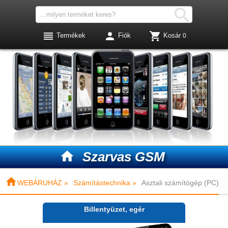




Termékek
Fiók
Kosár
0

Szarvas GSM

WEBÁRUHÁZ »
Számítástechnika »
Asztali számítógép (PC)
Billentyüzet, egér