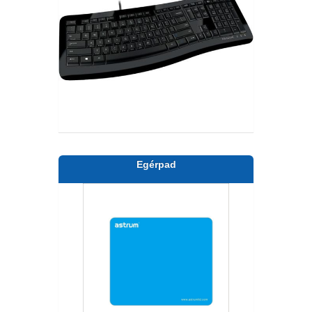
Egérpad