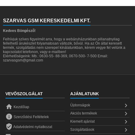
SZARVAS GSM KERESKEDELMI KFT.
Kedves Böngésző!
Felhívjuk szíves figyelmét arra, hogy a webáruházunkban pillanatnyilag
fellelhető árukészlet folyamatosan változik, bővül. Ha az Ön által keresett
termék, szolgáltatás nem szerepel kínálatunkban, kérem vegye fel velünk a
kapcsolatot telefonon, vagy e-mailben!
Elérhetőségeink: Mb.: 0630-55- 88-369, 0670-500- 7-500 Email:
szarvasgsm@gmail.com
VEVŐSZOLGÁLAT
AJÁNLATUNK


Újdonságok
Kezdőlap

Akciós termékek

Szerződési Feltételek

Kiemelt ajánlat

Adatvédelmi nyilatkozat

Szolgáltatások