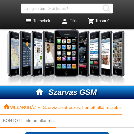




Termékek
Fiók
Kosár
0

Szarvas GSM

WEBÁRUHÁZ »
Szervíz alkatrészek, bontott alkatrészek »
BONTOTT telefon alkatrész