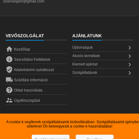
szarvasgsm@gmail.com
VEVŐSZOLGÁLAT
AJÁNLATUNK


Újdonságok
Kezdőlap

Akciós termékek

Szerződési Feltételek

Kiemelt ajánlat

Adatvédelmi nyilatkozat

Szolgáltatások

Szállítási információ

Oldal használata

Ügyfélszolgálat
A cookie-k segítenek szolgáltatásaink biztosításában. Szolgáltatásaink igénybe
vételével Ön beleegyezik a cookie-k használatába!
Copyright © 2026
Szarvas GSM kereskedelmi Kft.