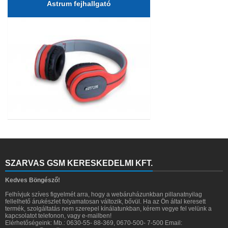
Astrum fejhallgató
SZARVAS GSM KERESKEDELMI KFT.
Kedves Böngésző!
Felhívjuk szíves figyelmét arra, hogy a webáruházunkban pillanatnyilag
fellelhető árukészlet folyamatosan változik, bővül. Ha az Ön által keresett
termék, szolgáltatás nem szerepel kínálatunkban, kérem vegye fel velünk a
kapcsolatot telefonon, vagy e-mailben!
Elérhetőségeink: Mb.: 0630-55- 88-369, 0670-500- 7-500 Email: