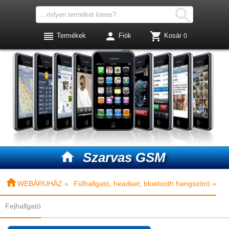




Termékek
Fiók
Kosár
0

Szarvas GSM

WEBÁRUHÁZ »
Fülhallgató, headset, bluetooth hangszóró »
Fejhallgató