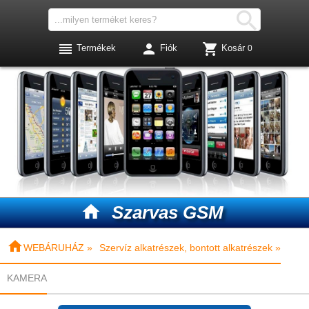




Termékek
Fiók
Kosár
0

Szarvas GSM

WEBÁRUHÁZ »
Szervíz alkatrészek, bontott alkatrészek »
KAMERA