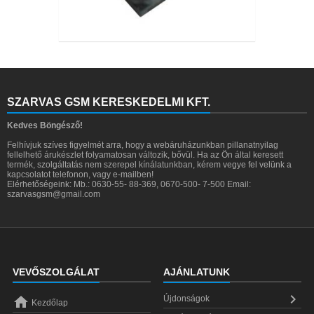
SZARVAS GSM KERESKEDELMI KFT.
Kedves Böngésző!
Felhívjuk szíves figyelmét arra, hogy a webáruházunkban pillanatnyilag
fellelhető árukészlet folyamatosan változik, bővül. Ha az Ön által keresett
termék, szolgáltatás nem szerepel kínálatunkban, kérem vegye fel velünk a
kapcsolatot telefonon, vagy e-mailben!
Elérhetőségeink: Mb.: 0630-55- 88-369, 0670-500- 7-500 Email:
szarvasgsm@gmail.com
VEVŐSZOLGÁLAT
AJÁNLATUNK


Újdonságok
Kezdőlap