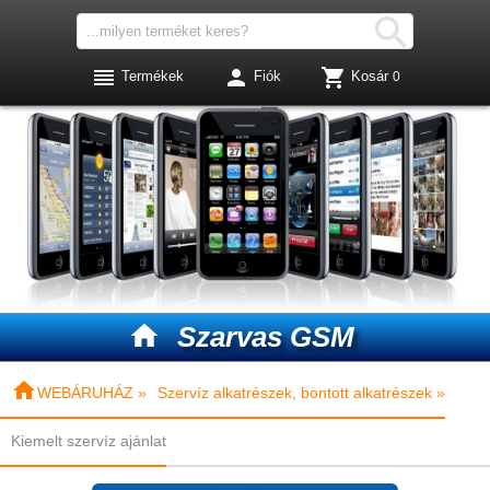




Termékek
Fiók
Kosár
0

Szarvas GSM

WEBÁRUHÁZ »
Szervíz alkatrészek, bontott alkatrészek »
Kiemelt szervíz ajánlat