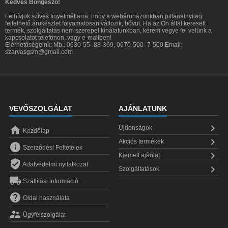
Kedves Böngésző!
Felhívjuk szíves figyelmét arra, hogy a webáruházunkban pillanatnyilag
fellelhető árukészlet folyamatosan változik, bővül. Ha az Ön által keresett
termék, szolgáltatás nem szerepel kínálatunkban, kérem vegye fel velünk a
kapcsolatot telefonon, vagy e-mailben!
Elérhetőségeink: Mb.: 0630-55- 88-369, 0670-500- 7-500 Email:
szarvasgsm@gmail.com
VEVŐSZOLGÁLAT
AJÁNLATUNK


Újdonságok
Kezdőlap

Akciós termékek

Szerződési Feltételek

Kiemelt ajánlat

Adatvédelmi nyilatkozat

Szolgáltatások

Szállítási információ

Oldal használata

Ügyfélszolgálat