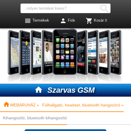




Termékek
Fiók
Kosár
0

Szarvas GSM

WEBÁRUHÁZ »
Fülhallgató, headset, bluetooth hangszóró »
Kihangosító, bluetooth kihangosító