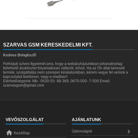
SZARVAS GSM KERESKEDELMI KFT.
Kedves Böngésző!
Felhívjuk szíves figyelmét arra, hogy a webáruházunkban pillanatnyilag
fellelhető árukészlet folyamatosan változik, bővül. Ha az Ön által keresett
termék, szolgáltatás nem szerepel kínálatunkban, kérem vegye fel velünk a
kapcsolatot telefonon, vagy e-mailben!
Elérhetőségeink: Mb.: 0630-55- 88-369, 0670-500- 7-500 Email:
szarvasgsm@gmail.com
VEVŐSZOLGÁLAT
AJÁNLATUNK


Újdonságok
Kezdőlap