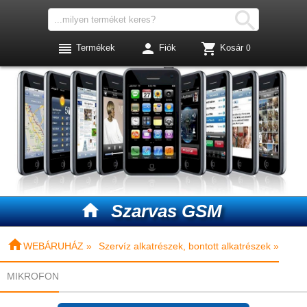




Termékek
Fiók
Kosár
0

Szarvas GSM

WEBÁRUHÁZ »
Szervíz alkatrészek, bontott alkatrészek »
MIKROFON