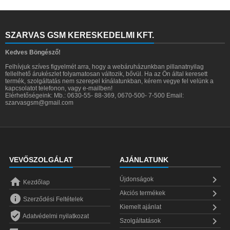
SZARVAS GSM KERESKEDELMI KFT.
Kedves Böngésző!
Felhívjuk szíves figyelmét arra, hogy a webáruházunkban pillanatnyilag
fellelhető árukészlet folyamatosan változik, bővül. Ha az Ön által keresett
termék, szolgáltatás nem szerepel kínálatunkban, kérem vegye fel velünk a
kapcsolatot telefonon, vagy e-mailben!
Elérhetőségeink: Mb.: 0630-55- 88-369, 0670-500- 7-500 Email:
szarvasgsm@gmail.com
VEVŐSZOLGÁLAT
AJÁNLATUNK


Újdonságok
Kezdőlap

Akciós termékek

Szerződési Feltételek

Kiemelt ajánlat

Adatvédelmi nyilatkozat

Szolgáltatások