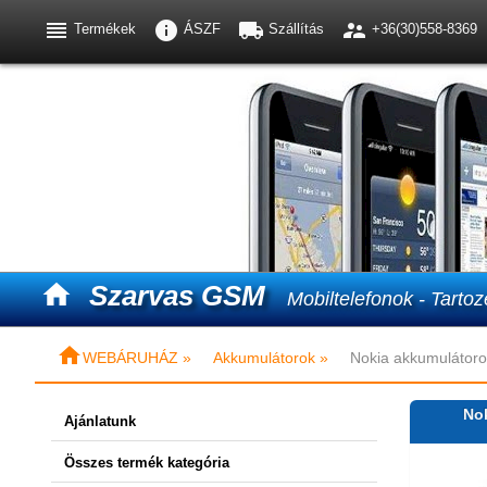




Termékek
ÁSZF
Szállítás
+36(30)558-8369

Szarvas GSM
Mobiltelefonok - Tartoz

WEBÁRUHÁZ »
Akkumulátorok »
Nokia akkumulátoro
Nok
Ajánlatunk
Összes termék kategória