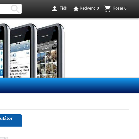




Fiók
Kedvenc
Kosár
0
0
ulátor