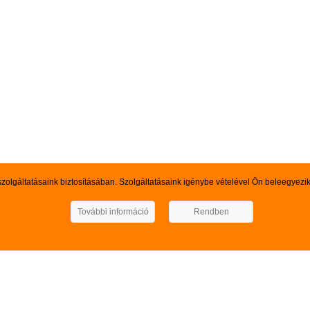
szolgáltatásaink biztosításában. Szolgáltatásaink igénybe vételével Ön beleegyezi
További információ
Rendben