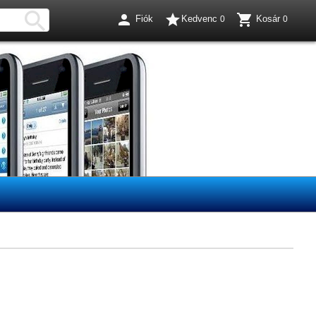




Fiók
Kedvenc
Kosár
0
0