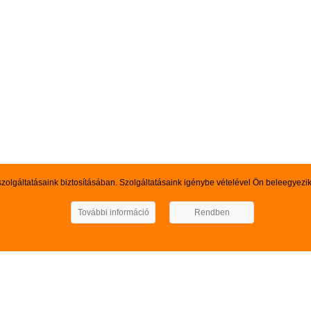
szolgáltatásaink biztosításában. Szolgáltatásaink igénybe vételével Ön beleegyezi
További információ
Rendben