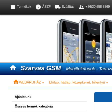




Termékek
ÁSZF
Szállítás
+36(30)558-8369

Szarvas GSM
Mobiltelefonok - Tartoz

WEBÁRUHÁZ »
Előlap, hátlap, középkeret, billentyű »
Ajánlatunk
Összes termék kategória