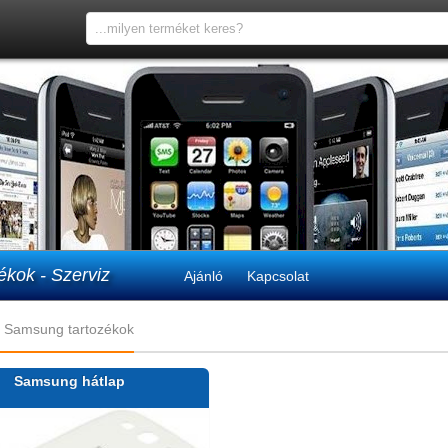
ékok - Szerviz
Ajánló
Kapcsolat
Samsung tartozékok
Samsung hátlap