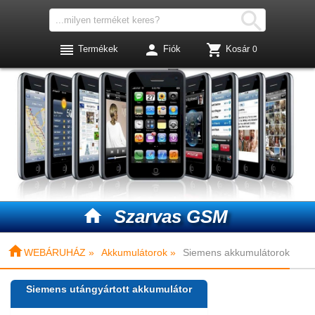




Termékek
Fiók
Kosár
0

Szarvas GSM

WEBÁRUHÁZ »
Akkumulátorok »
Siemens akkumulátorok
Siemens utángyártott akkumulátor