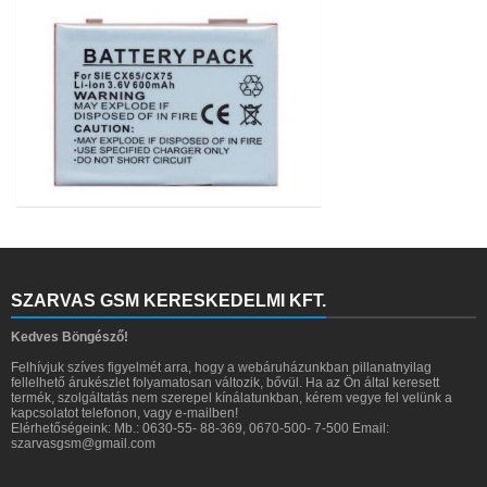
SZARVAS GSM KERESKEDELMI KFT.
Kedves Böngésző!
Felhívjuk szíves figyelmét arra, hogy a webáruházunkban pillanatnyilag
fellelhető árukészlet folyamatosan változik, bővül. Ha az Ön által keresett
termék, szolgáltatás nem szerepel kínálatunkban, kérem vegye fel velünk a
kapcsolatot telefonon, vagy e-mailben!
Elérhetőségeink: Mb.: 0630-55- 88-369, 0670-500- 7-500 Email:
szarvasgsm@gmail.com