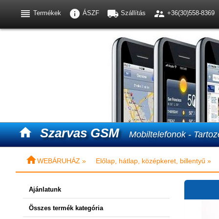




Termékek
ÁSZF
Szállítás
+36(30)558-8369

Szarvas GSM
Mobiltelefonok - Tartoz

WEBÁRUHÁZ »
Előlap, hátlap, középkeret, billentyű »
Ajánlatunk
Összes termék kategória