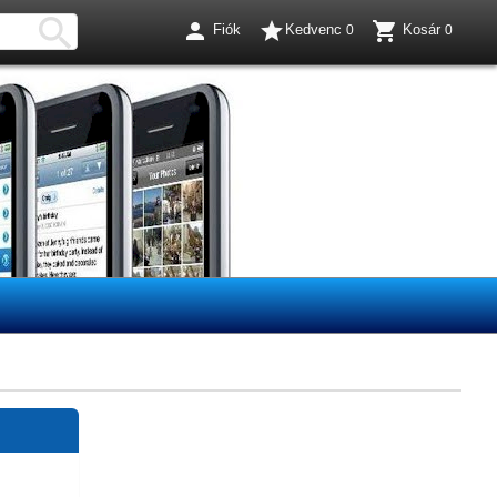




Fiók
Kedvenc
Kosár
0
0