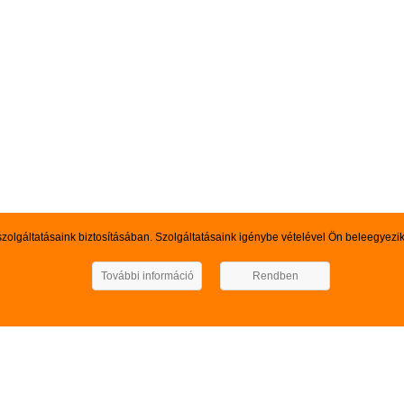
szolgáltatásaink biztosításában. Szolgáltatásaink igénybe vételével Ön beleegyezi
További információ
Rendben