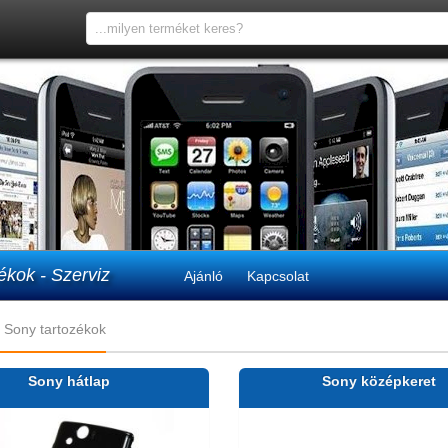
ékok - Szerviz
Ajánló
Kapcsolat
Sony tartozékok
Sony hátlap
Sony középkeret