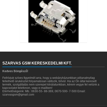
SZARVAS GSM KERESKEDELMI KFT.
Kedves Böngésző!
Felhívjuk szíves figyelmét arra, hogy a webáruházunkban pillanatnyilag
fellelhető árukészlet folyamatosan változik, bővül. Ha az Ön által keresett
termék, szolgáltatás nem szerepel kínálatunkban, kérem vegye fel velünk a
kapcsolatot telefonon, vagy e-mailben!
Elérhetőségeink: Mb.: 0630-55- 88-369, 0670-500- 7-500 Email:
szarvasgsm@gmail.com