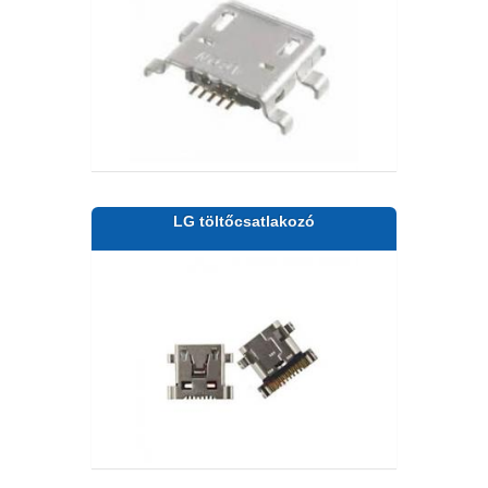
LG töltőcsatlakozó