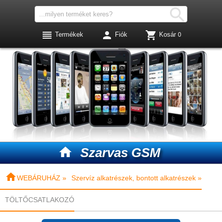




Termékek
Fiók
Kosár
0

Szarvas GSM

WEBÁRUHÁZ »
Szervíz alkatrészek, bontott alkatrészek »
TÖLTŐCSATLAKOZÓ