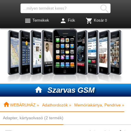




Termékek
Fiók
Kosár
0

Szarvas GSM

WEBÁRUHÁZ »
Adathordozók »
Memóriakártya, Pendrive »
Adapter, kártyaolvasó (2 termék)