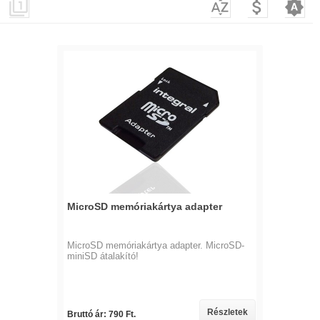




MicroSD memóriakártya adapter
MicroSD memóriakártya adapter. MicroSD-
miniSD átalakító!
Részletek
Bruttó ár: 790 Ft.