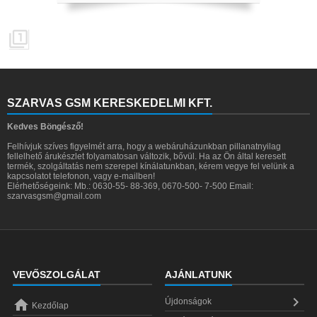

SZARVAS GSM KERESKEDELMI KFT.
Kedves Böngésző!
Felhívjuk szíves figyelmét arra, hogy a webáruházunkban pillanatnyilag
fellelhető árukészlet folyamatosan változik, bővül. Ha az Ön által keresett
termék, szolgáltatás nem szerepel kínálatunkban, kérem vegye fel velünk a
kapcsolatot telefonon, vagy e-mailben!
Elérhetőségeink: Mb.: 0630-55- 88-369, 0670-500- 7-500 Email:
szarvasgsm@gmail.com
VEVŐSZOLGÁLAT
AJÁNLATUNK


Újdonságok
Kezdőlap