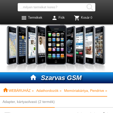




Termékek
Fiók
Kosár
0

Szarvas GSM

WEBÁRUHÁZ »
Adathordozók »
Memóriakártya, Pendrive »
Adapter, kártyaolvasó (2 termék)