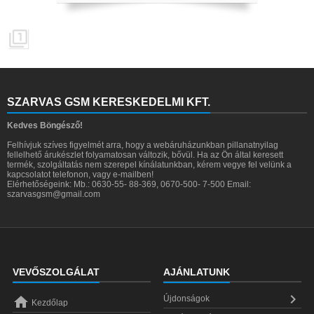

SZARVAS GSM KERESKEDELMI KFT.
Kedves Böngésző!
Felhívjuk szíves figyelmét arra, hogy a webáruházunkban pillanatnyilag
fellelhető árukészlet folyamatosan változik, bővül. Ha az Ön által keresett
termék, szolgáltatás nem szerepel kínálatunkban, kérem vegye fel velünk a
kapcsolatot telefonon, vagy e-mailben!
Elérhetőségeink: Mb.: 0630-55- 88-369, 0670-500- 7-500 Email:
szarvasgsm@gmail.com
VEVŐSZOLGÁLAT
AJÁNLATUNK


Újdonságok
Kezdőlap