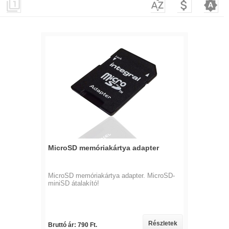




MicroSD memóriakártya adapter
MicroSD memóriakártya adapter. MicroSD-
miniSD átalakító!
Részletek
Bruttó ár: 790 Ft.