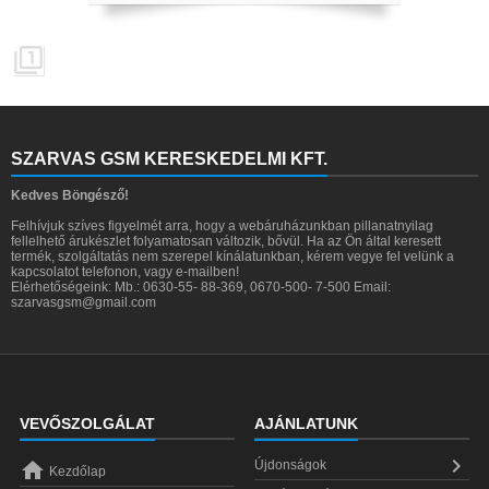

SZARVAS GSM KERESKEDELMI KFT.
Kedves Böngésző!
Felhívjuk szíves figyelmét arra, hogy a webáruházunkban pillanatnyilag
fellelhető árukészlet folyamatosan változik, bővül. Ha az Ön által keresett
termék, szolgáltatás nem szerepel kínálatunkban, kérem vegye fel velünk a
kapcsolatot telefonon, vagy e-mailben!
Elérhetőségeink: Mb.: 0630-55- 88-369, 0670-500- 7-500 Email:
szarvasgsm@gmail.com
VEVŐSZOLGÁLAT
AJÁNLATUNK


Újdonságok
Kezdőlap