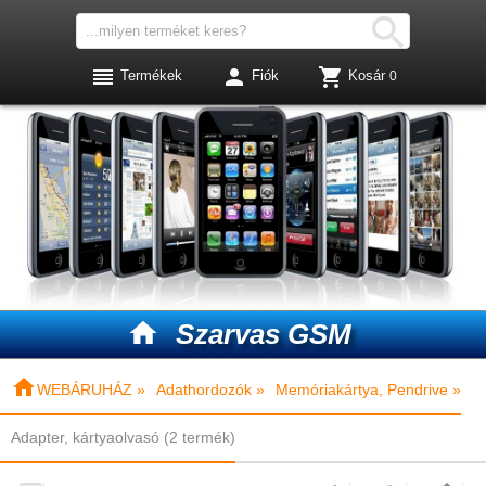




Termékek
Fiók
Kosár
0

Szarvas GSM

WEBÁRUHÁZ »
Adathordozók »
Memóriakártya, Pendrive »
Adapter, kártyaolvasó (2 termék)