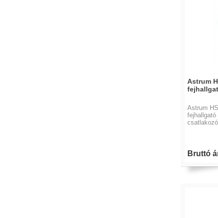
Astrum H
fejhallga
Astrum HS
fejhallgató
csatlakozó
Bruttó ár