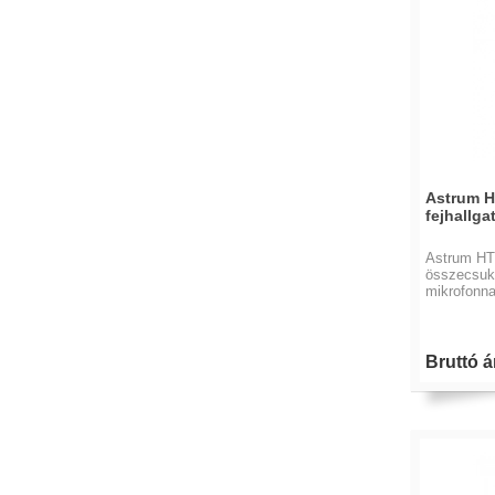
Astrum H
fejhallga
Astrum HT4
összecsukh
mikrofonna
Bruttó ár