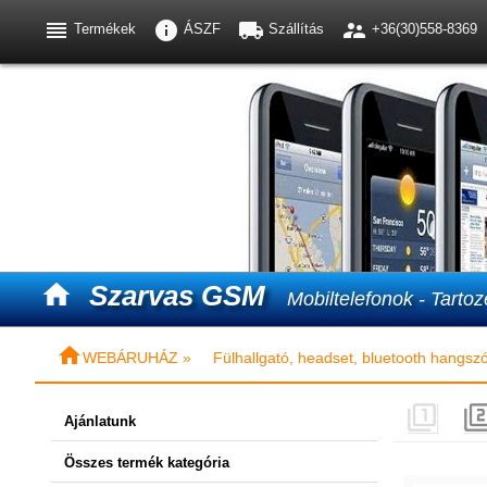




Termékek
ÁSZF
Szállítás
+36(30)558-8369

Szarvas GSM
Mobiltelefonok - Tartoz

WEBÁRUHÁZ »
Fülhallgató, headset, bluetooth hangsz

Ajánlatunk
Összes termék kategória