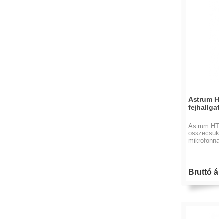
Astrum H
fejhallga
Astrum HT3
összecsukh
mikrofonna
Bruttó ár