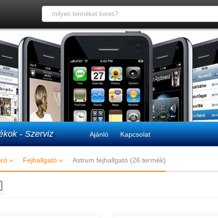
ékok - Szerviz
Ajánló
Kapcsolat
óró »
Fejhallgató »
Astrum fejhallgató (26 termék)
