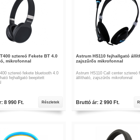
T400 sztereó Fekete BT 4.0
Astrum HS110 fejhallgató állít
tó, mikrofonnal
zajszűrős mikrofonnal
00 sztereó fekete bluetooth 4.0
Astrum HS110 Call center sztereó f
ató fejhallgató beepitett
állítható, zajszűrős mikrofonnal
l
: 8 990 Ft.
Bruttó ár: 2 990 Ft.
Részletek
R