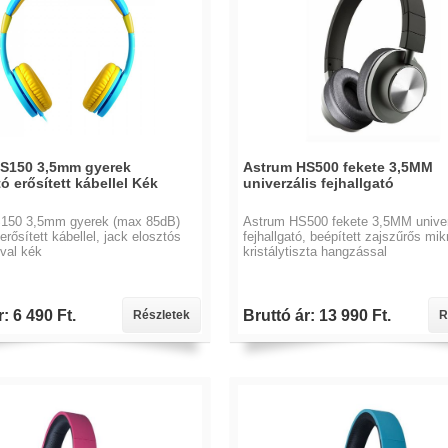
S150 3,5mm gyerek
Astrum HS500 fekete 3,5MM
tó erősített kábellel Kék
univerzális fejhallgató
150 3,5mm gyerek (max 85dB)
Astrum HS500 fekete 3,5MM univer
 erősített kábellel, jack elosztós
fejhallgató, beépített zajszűrős mik
val kék
kristálytiszta hangzással
: 6 490 Ft.
Bruttó ár: 13 990 Ft.
Részletek
R