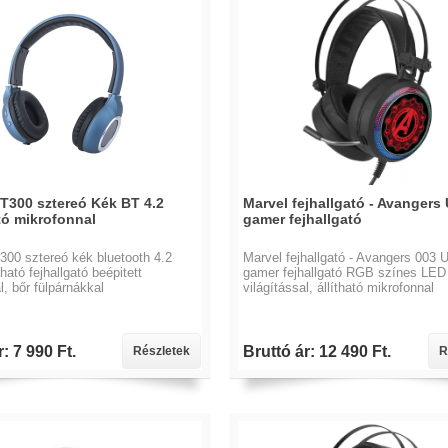
T300 sztereó Kék BT 4.2
Marvel fejhallgató - Avangers
tó mikrofonnal
gamer fejhallgató
00 sztereó kék bluetooth 4.2
Marvel fejhallgató - Avangers 003 
ató fejhallgató beépitett
gamer fejhallgató RGB színes LED
l, bőr fülpárnákkal
világítással, állítható mikrofonnal
: 7 990 Ft.
Bruttó ár: 12 490 Ft.
Részletek
R