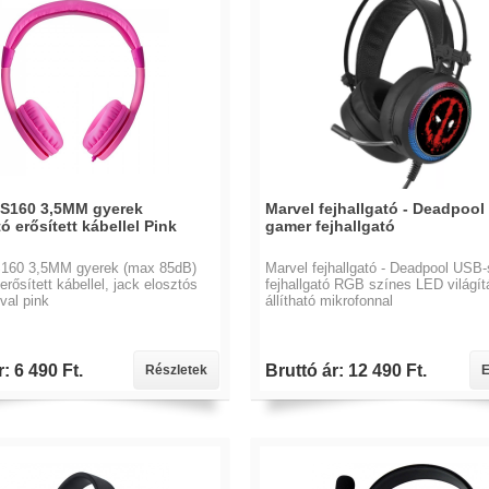
S160 3,5MM gyerek
Marvel fejhallgató - Deadpool
tó erősített kábellel Pink
gamer fejhallgató
160 3,5MM gyerek (max 85dB)
Marvel fejhallgató - Deadpool USB
 erősített kábellel, jack elosztós
fejhallgató RGB színes LED világít
val pink
állítható mikrofonnal
: 6 490 Ft.
Bruttó ár: 12 490 Ft.
Részletek
E