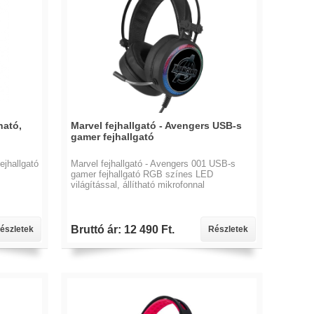
ható,
Marvel fejhallgató - Avengers USB-s
gamer fejhallgató
ejhallgató
Marvel fejhallgató - Avengers 001 USB-s
gamer fejhallgató RGB színes LED
világítással, állítható mikrofonnal
Bruttó ár: 12 490 Ft.
észletek
Részletek