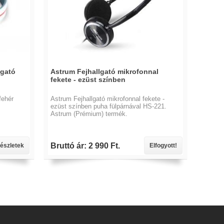
lgató
Astrum Fejhallgató mikrofonnal
fekete - ezüst színben
fehér
Astrum Fejhallgató mikrofonnal fekete -
ezüst színben puha fülpárnával HS-221.
Astrum (Prémium) termék.
Bruttó ár: 2 990 Ft.
észletek
Elfogyott!