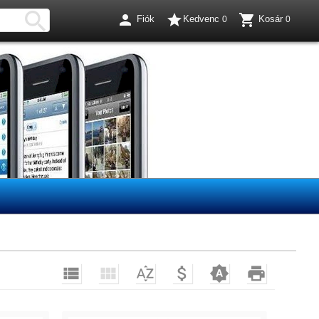




Fiók
Kedvenc
Kosár
0
0





