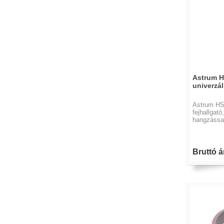
Astrum H
univerzál
Astrum HS
fejhallgató
hangzássa
Bruttó ár