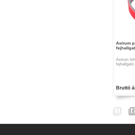
Astrum p
fejhallg
Astrum feh
fejhallgat
Bruttó ár
