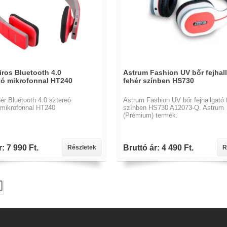
iros Bluetooth 4.0
Astrum Fashion UV bőr fejhal
ató mikrofonnal HT240
fehér színben HS730
ér Bluetooth 4.0 sztereó
Astrum Fashion UV bőr fejhallgató 
ó mikrofonnal HT240
színben HS730 A12073-Q. Astrum
(Prémium) termék.
: 7 990 Ft.
Bruttó ár: 4 490 Ft.
Részletek
R
