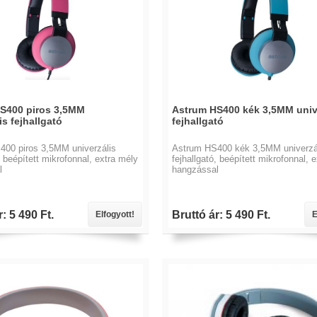
S400 piros 3,5MM
Astrum HS400 kék 3,5MM univ
is fejhallgató
fejhallgató
400 piros 3,5MM univerzális
Astrum HS400 kék 3,5MM univerzá
, beépített mikrofonnal, extra mély
fejhallgató, beépített mikrofonnal, 
l
hangzással
: 5 490 Ft.
Bruttó ár: 5 490 Ft.
Elfogyott!
E