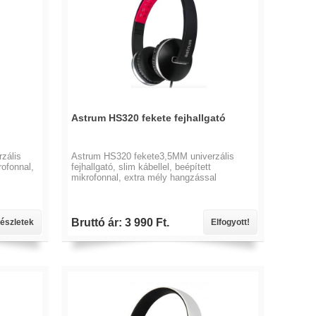
Astrum HS320 fekete fejhallgató
zális
Astrum HS320 fekete3,5MM univerzális
rofonnal,
fejhallgató, slim kábellel, beépített
mikrofonnal, extra mély hangzással
Bruttó ár: 3 990 Ft.
észletek
Elfogyott!