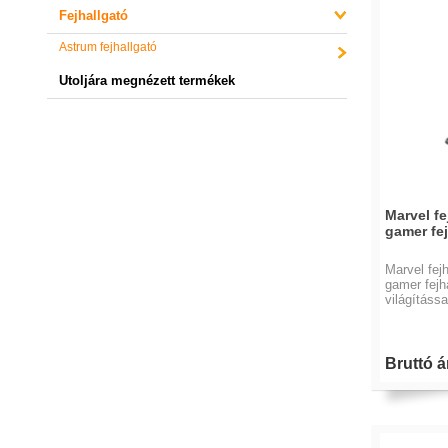
Fejhallgató
Astrum fejhallgató
Utoljára megnézett termékek
Marvel f
gamer fej
Marvel fej
gamer fej
világítássa
Bruttó á