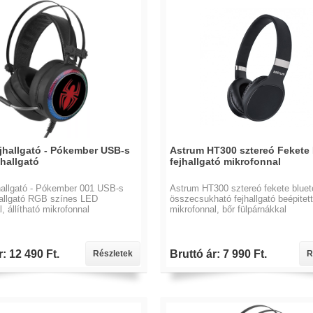
ejhallgató - Pókember USB-s
Astrum HT300 sztereó Fekete 
hallgató
fejhallgató mikrofonnal
hallgató - Pókember 001 USB-s
Astrum HT300 sztereó fekete bluet
hallgató RGB színes LED
összecsukható fejhallgató beépitett
l, állítható mikrofonnal
mikrofonnal, bőr fülpárnákkal
r: 12 490 Ft.
Bruttó ár: 7 990 Ft.
Részletek
R