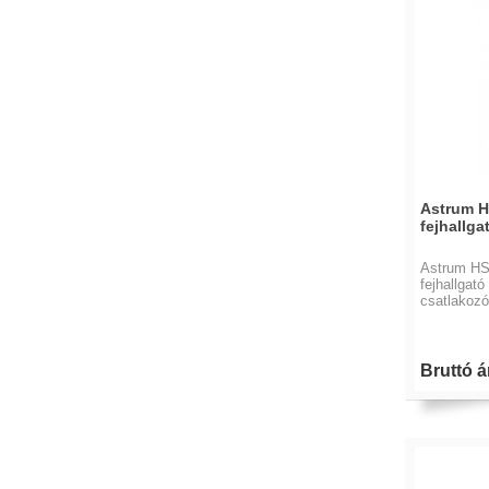
Astrum H
fejhallga
Astrum HS
fejhallgató
csatlakozó
Bruttó ár