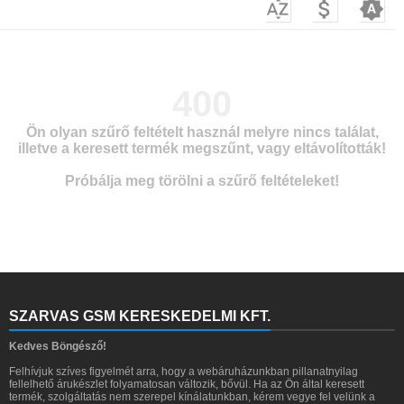



400
Ön olyan szűrő feltételt használ melyre nincs találat,
illetve a keresett termék megszűnt, vagy eltávolították!
Próbálja meg törölni a szűrő feltételeket!
SZARVAS GSM KERESKEDELMI KFT.
Kedves Böngésző!
Felhívjuk szíves figyelmét arra, hogy a webáruházunkban pillanatnyilag
fellelhető árukészlet folyamatosan változik, bővül. Ha az Ön által keresett
termék, szolgáltatás nem szerepel kínálatunkban, kérem vegye fel velünk a