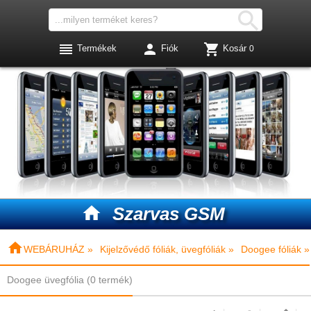




Termékek
Fiók
Kosár
0

Szarvas GSM

WEBÁRUHÁZ »
Kijelzővédő fóliák, üvegfóliák »
Doogee fóliák »
Doogee üvegfólia (0 termék)