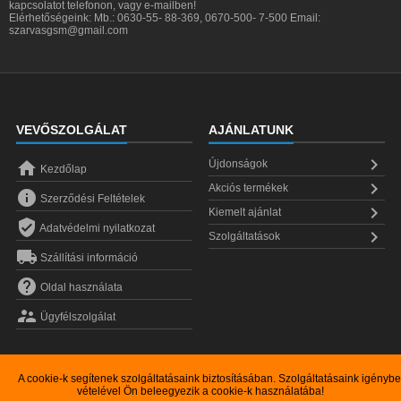
kapcsolatot telefonon, vagy e-mailben!
Elérhetőségeink: Mb.: 0630-55- 88-369, 0670-500- 7-500 Email:
szarvasgsm@gmail.com
VEVŐSZOLGÁLAT
AJÁNLATUNK


Újdonságok
Kezdőlap

Akciós termékek

Szerződési Feltételek

Kiemelt ajánlat

Adatvédelmi nyilatkozat

Szolgáltatások

Szállítási információ

Oldal használata

Ügyfélszolgálat
A cookie-k segítenek szolgáltatásaink biztosításában. Szolgáltatásaink igénybe
vételével Ön beleegyezik a cookie-k használatába!