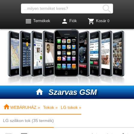




Termékek
Fiók
Kosár
0

Szarvas GSM

WEBÁRUHÁZ »
Tokok »
LG tokok »
LG szilikon tok (35 termék)