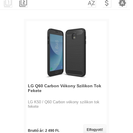





LG Q60 Carbon Vékony Szilikon Tok
Fekete
LG K50 / Q60 Carbon vékony szilikon tok
fekete
Elfogyott!
Bruttó ár: 2 490 Ft.