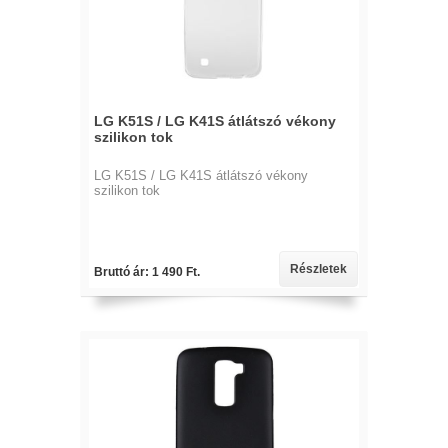
LG K51S / LG K41S átlátszó vékony
szilikon tok
LG K51S / LG K41S átlátszó vékony
szilikon tok
Részletek
Bruttó ár: 1 490 Ft.