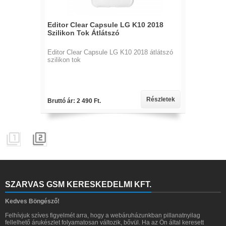
Editor Clear Capsule LG K10 2018
Szilikon Tok Átlátszó
Editor Clear Capsule LG K10 2018 átlátszó
szilikon tok
Részletek
Bruttó ár: 2 490 Ft.


SZARVAS GSM KERESKEDELMI KFT.
Kedves Böngésző!
Felhívjuk szíves figyelmét arra, hogy a webáruházunkban pillanatnyilag
fellelhető árukészlet folyamatosan változik, bővül. Ha az Ön által keresett