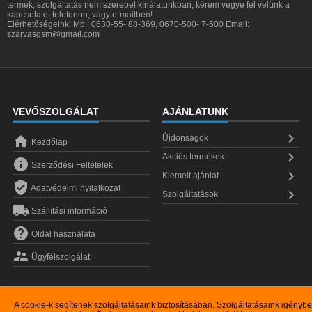
termék, szolgáltatás nem szerepel kínálatunkban, kérem vegye fel velünk a
kapcsolatot telefonon, vagy e-mailben!
Elérhetőségeink: Mb.: 0630-55- 88-369, 0670-500- 7-500 Email:
szarvasgsm@gmail.com
VEVŐSZOLGÁLAT
AJÁNLATUNK


Újdonságok
Kezdőlap

Akciós termékek

Szerződési Feltételek

Kiemelt ajánlat

Adatvédelmi nyilatkozat

Szolgáltatások

Szállítási információ

Oldal használata

Ügyfélszolgálat
A cookie-k segítenek szolgáltatásaink biztosításában. Szolgáltatásaink igénybe