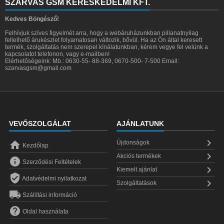
SZARVAS GSM KERESKEDELMI KFT.
Kedves Böngésző!
Felhívjuk szíves figyelmét arra, hogy a webáruházunkban pillanatnyilag
fellelhető árukészlet folyamatosan változik, bővül. Ha az Ön által keresett
termék, szolgáltatás nem szerepel kínálatunkban, kérem vegye fel velünk a
kapcsolatot telefonon, vagy e-mailben!
Elérhetőségeink: Mb.: 0630-55- 88-369, 0670-500- 7-500 Email:
szarvasgsm@gmail.com
VEVŐSZOLGÁLAT
AJÁNLATUNK


Újdonságok
Kezdőlap

Akciós termékek

Szerződési Feltételek

Kiemelt ajánlat

Adatvédelmi nyilatkozat

Szolgáltatások

Szállítási információ

Oldal használata