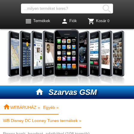




Termékek
Fiók
Kosár
0

Szarvas GSM

WEBÁRUHÁZ »
Egyéb »
WB Disney DC Looney Tunes termékek »
Power bank, headset, adatkábel (108 termék)