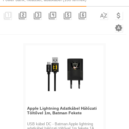









Apple Lightning Adatkábel Hálózati
Töltővel 1m, Batman Fekete
USB kábel DC - Batman Apple lightning
adatkábel hálózati töltővel 1m fekete 1A