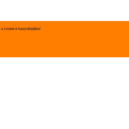
k a cookie-k használatába!
 fellelhető árukészlet folyamatosan változik, bővül. Ha az Ön által
e fel velünk a kapcsolatot telefonon, vagy e-mailben!
zarvasgsm@gmail.com
KÖZÖSSÉGI MEDIA

Facebook
