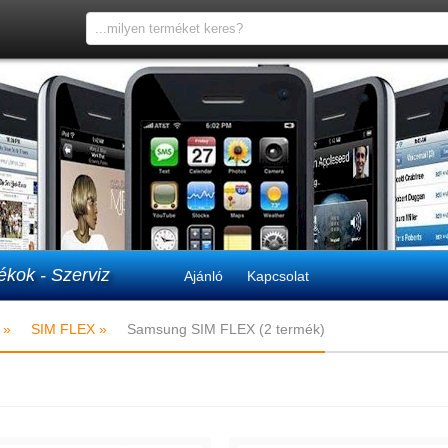
ékok - Szerviz
Ajánló
Kapcsolat
 »
SIM FLEX »
Samsung SIM FLEX (2 termék)