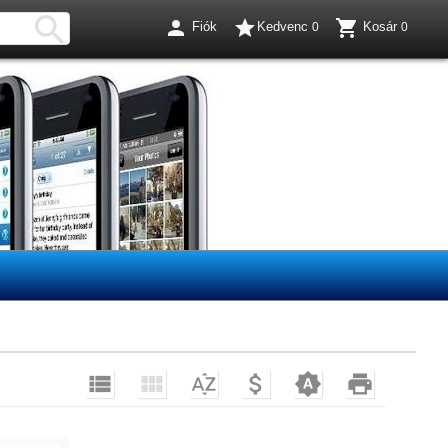




Fiók
Kedvenc
Kosár
0
0





