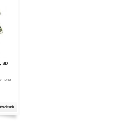
, SD
emória
észletek