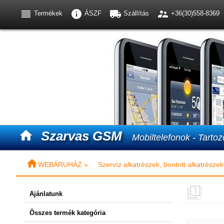




Termékek
ÁSZF
Szállítás
+36(30)558-8369

Szarvas GSM
Mobiltelefonok - Tartoz

WEBÁRUHÁZ »
Szervíz alkatrészek, bontott alkatrészek

Ajánlatunk
Összes termék kategória