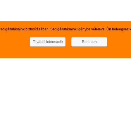
szolgáltatásaink biztosításában. Szolgáltatásaink igénybe vételével Ön beleegyezi
SZARVAS GSM KERESKEDELMI KFT.
További információ
Rendben
Kedves Böngésző!
Felhívjuk szíves figyelmét arra, hogy a webáruházunkban pillanatnyilag
keresett termék, szolgáltatás nem szerepel kínálatunkban, kérem vegy
Elérhetőségeink: Mb.: 0630-55- 88-369, 0670-500- 7-500 Email: s
TUNK
GYORSMENÜ

ok
Ajánló

rmékek
Kapcsolat

ánlat
ások