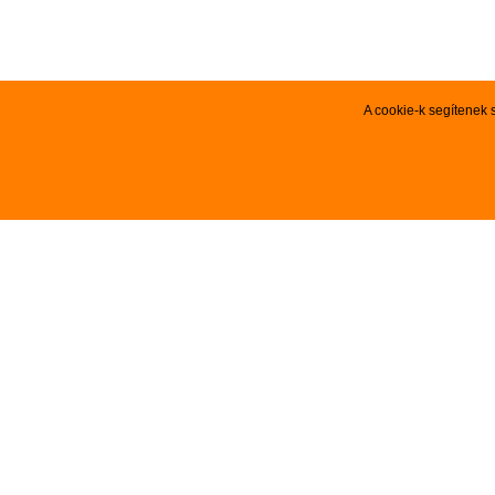
A cookie-k segítenek 
VEVŐSZOLGÁLAT
AJÁNLA

Újdonság
Kezdőlap
Akciós te

Szerződési Feltételek
Kiemelt aj

Adatvédelmi nyilatkozat
Szolgáltat