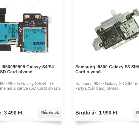
I9500/I9505 Galaxy S4/S4
Samsung I9300 Galaxy S3 SIM
 SD Card olvasó
Card olvasó
9500/I9505 Galaxy S4/S4 LTE
Samsung I9300 Galaxy S3 SIM, m
memória kártya (SD Card) olvasó.
kártya (SD Card) olvasó.
: 3 490 Ft.
Bruttó ár: 1 990 Ft.
Részletek
R