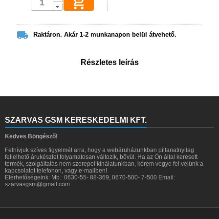


Raktáron. Akár 1-2 munkanapon belül átvehető.
Részletes leírás
SZARVAS GSM KERESKEDELMI KFT.
Kedves Böngésző!
Felhívjuk szíves figyelmét arra, hogy a webáruházunkban pillanatnyilag
fellelhető árukészlet folyamatosan változik, bővül. Ha az Ön által keresett
termék, szolgáltatás nem szerepel kínálatunkban, kérem vegye fel velünk a
kapcsolatot telefonon, vagy e-mailben!
Elérhetőségeink: Mb.: 0630-55- 88-369, 0670-500- 7-500 Email:
szarvasgsm@gmail.com