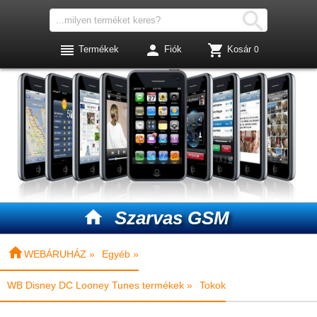




Termékek
Fiók
Kosár
0

Szarvas GSM

WEBÁRUHÁZ »
Egyéb »
WB Disney DC Looney Tunes termékek »
Tokok