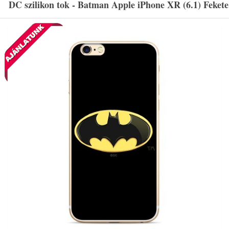
DC szilikon tok - Batman Apple iPhone XR (6.1) Fekete