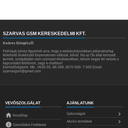
SZARVAS GSM KERESKEDELMI KFT.
Kedves Böngésző!
Felhívjuk szíves figyelmét arra, hogy a webáruházunkban pillanatnyilag
fellelhető árukészlet folyamatosan változik, bővül. Ha az Ön által keresett
termék, szolgáltatás nem szerepel kínálatunkban, kérem vegye fel velünk a
kapcsolatot telefonon, vagy e-mailben!
Elérhetőségeink: Mb.: 0630-55- 88-369, 0670-500- 7-500 Email:
szarvasgsm@gmail.com
VEVŐSZOLGÁLAT
AJÁNLATUNK


Újdonságok
Kezdőlap

Akciós termékek

Szerződési Feltételek