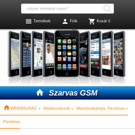




Termékek
Fiók
Kosár
0

Szarvas GSM

WEBÁRUHÁZ »
Adathordozók »
Memóriakártya, Pendrive »
Pendrive