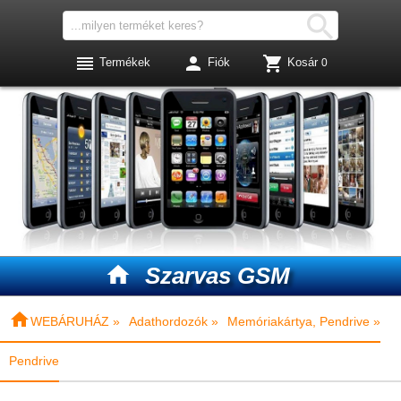




Termékek
Fiók
Kosár
0

Szarvas GSM

WEBÁRUHÁZ »
Adathordozók »
Memóriakártya, Pendrive »
Pendrive