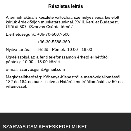
Részletes leírás
A termék aktuális készlete változhat, személyes vásárlás előtt
kérjük érdeklődjön munkatársunknál. XVIII. kerület Budapest,
Üllői út 507. /Szarvas Csárda térnél/
Elérhetőségünk: +36-70-5007-500
+36-30-5588-369
Nyitva tartás: Hétfő - Péntek: 10:00 - 18:00
Ügyfélszolgálat: a fenti telefonszámon érhető el hétfőtől
péntekig 10:00 - 18:00 között
e-mail: szarvasgsm@gmail.com
Megközelíthetőség: Kőbánya-Kispestről a metróvégállomástól
182 és 184-es busz, illetve a Határúti metróállomástól az 50-es
villamossal.
SZARVAS GSM KERESKEDELMI KFT.