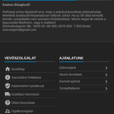
Kedves Böngésző!
Felhívjuk szíves figyelmét arra, hogy a webáruházunkban pillanatnyilag
fellelhető árukészlet folyamatosan változik, bővül. Ha az Ön által keresett
termék, szolgáltatás nem szerepel kínálatunkban, kérem vegye fel velünk a
kapcsolatot telefonon, vagy e-mailben!
Elérhetőségeink: Mb.: 0630-55- 88-369, 0670-500- 7-500 Email:
szarvasgsm@gmail.com
VEVŐSZOLGÁLAT
AJÁNLATUNK


Újdonságok
Kezdőlap

Akciós termékek

Szerződési Feltételek

Kiemelt ajánlat

Adatvédelmi nyilatkozat

Szolgáltatások

Szállítási információ

Oldal használata

Ügyfélszolgálat