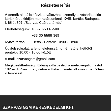
Részletes leírás
A termék aktuális készlete változhat, személyes vásárlás előtt
kérjük érdeklődjön munkatársunknál. XVIII. kerület Budapest,
Üllői út 507. /Szarvas Csárda térnél/
Elérhetőségünk: +36-70-5007-500
+36-30-5588-369
Nyitva tartás: Hétfő - Péntek: 10:00 - 18:00
Ügyfélszolgálat: a fenti telefonszámon érhető el hétfőtől
péntekig 10:00 - 18:00 között
e-mail: szarvasgsm@gmail.com
Megközelíthetőség: Kőbánya-Kispestről a metróvégállomástól
182 és 184-es busz, illetve a Határúti metróállomástól az 50-es
villamossal.
SZARVAS GSM KERESKEDELMI KFT.