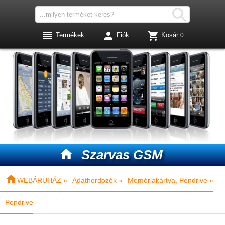




Termékek
Fiók
Kosár
0

Szarvas GSM

WEBÁRUHÁZ »
Adathordozók »
Memóriakártya, Pendrive »
Pendrive