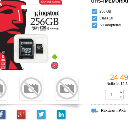
UHS-I MEMÓRI

256 GB

Class 10

SD adapterrel
24 49
Nettó ár: 19 2

Raktáron. Akár