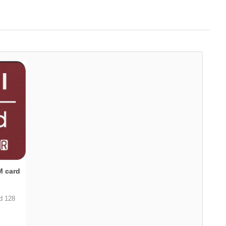
M card
d 128