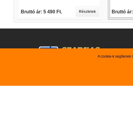
Bruttó ár: 5 490 Ft.
Bruttó ár:
tek
Részletek
A cookie-k segítenek 
VEVŐSZOLGÁLAT
AJÁNLA

Újdonság
Kezdőlap
Akciós te

Szerződési Feltételek
Kiemelt aj