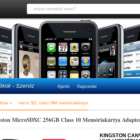
ékok - Szerviz
Ajánló
Kapcsolat
rive »
micro SD, nano NM memóriakártya
ston MicroSDXC 256GB Class 10 Memóriakártya Adapter
KINGSTON CANV