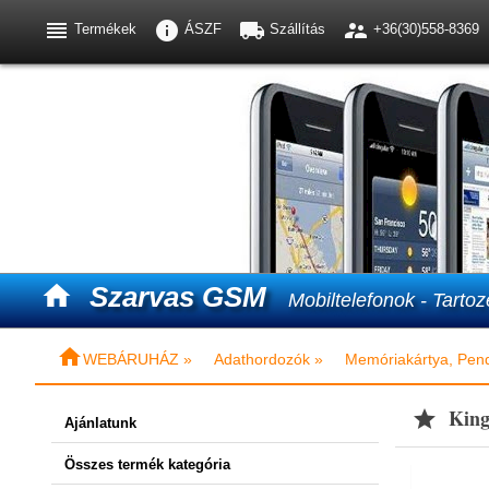




Termékek
ÁSZF
Szállítás
+36(30)558-8369

Szarvas GSM
Mobiltelefonok - Tartoz

WEBÁRUHÁZ »
Adathordozók »
Memóriakártya, Pend
King

Ajánlatunk
Összes termék kategória