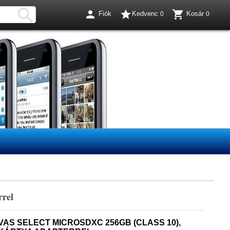




Fiók
Kedvenc
Kosár
0
0
rel
AS SELECT MICROSDXC 256GB (CLASS 10),