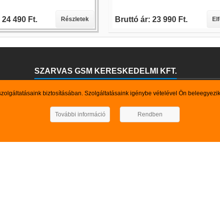
 24 490 Ft.
Bruttó ár: 23 990 Ft.
Részletek
El
SZARVAS GSM KERESKEDELMI KFT.
Kedves Böngésző!
szolgáltatásaink biztosításában. Szolgáltatásaink igénybe vételével Ön beleegyezi
Felhívjuk szíves figyelmét arra, hogy a webáruházunkban pillanatnyilag
keresett termék, szolgáltatás nem szerepel kínálatunkban, kérem vegy
További információ
Rendben
Elérhetőségeink: Mb.: 0630-55- 88-369, 0670-500- 7-500 Email: s
TUNK
GYORSMENÜ

ok
Ajánló

rmékek
Kapcsolat

ánlat