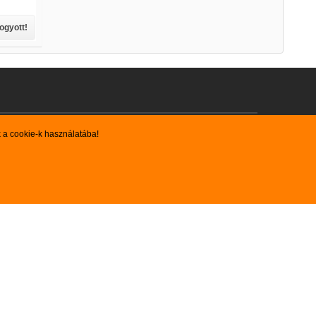
fogyott!
k a cookie-k használatába!
 fellelhető árukészlet folyamatosan változik, bővül. Ha az Ön által
e fel velünk a kapcsolatot telefonon, vagy e-mailben!
zarvasgsm@gmail.com
KÖZÖSSÉGI MEDIA

Facebook
