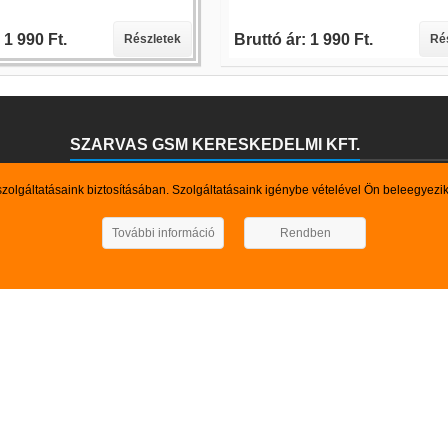
 1 990 Ft.
Bruttó ár: 1 990 Ft.
Részletek
Ré
SZARVAS GSM KERESKEDELMI KFT.
Kedves Böngésző!
szolgáltatásaink biztosításában. Szolgáltatásaink igénybe vételével Ön beleegyezi
Felhívjuk szíves figyelmét arra, hogy a webáruházunkban pillanatnyilag
keresett termék, szolgáltatás nem szerepel kínálatunkban, kérem vegy
További információ
Rendben
Elérhetőségeink: Mb.: 0630-55- 88-369, 0670-500- 7-500 Email: s
TUNK
GYORSMENÜ

ok
Ajánló

rmékek
Kapcsolat

ánlat