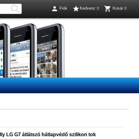




Fiók
Kedvenc
Kosár
0
0
ly LG G7 átlátszó hátlapvédő szilikon tok