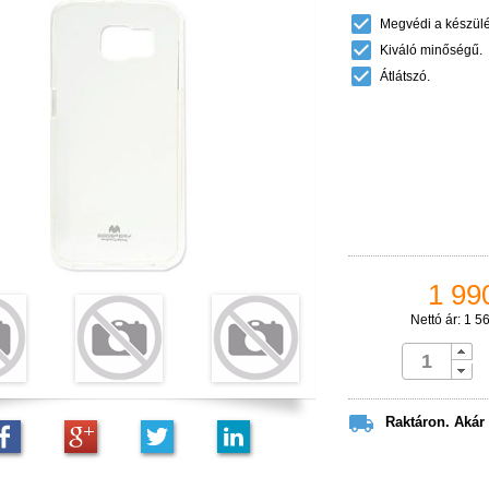

Megvédi a készülék

Kiváló minőségű.

Átlátszó.
1 990
Nettó ár: 1 5

Raktáron. Akár