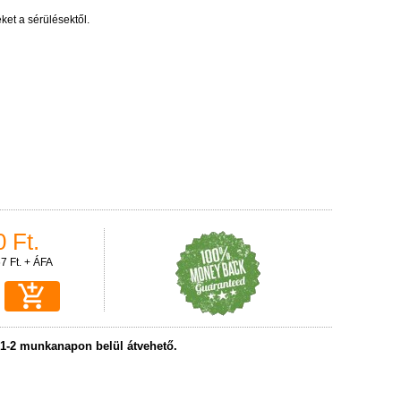
et a sérülésektől.
 Ft.
67 Ft. + ÁFA

 1-2 munkanapon belül átvehető.