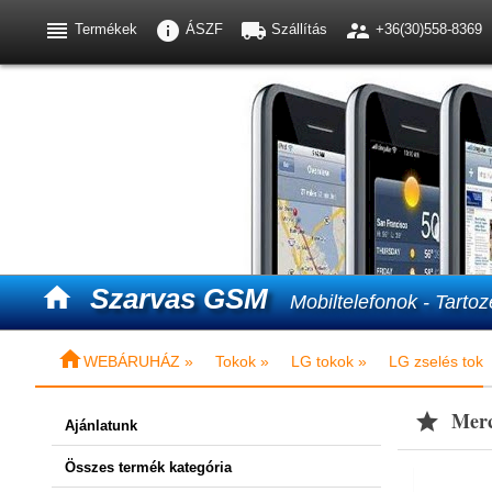




Termékek
ÁSZF
Szállítás
+36(30)558-8369

Szarvas GSM
Mobiltelefonok - Tartoz

WEBÁRUHÁZ »
Tokok »
LG tokok »
LG zselés tok
Merc

Ajánlatunk
Összes termék kategória