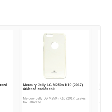
átszó
Mercury Jelly LG M250n K10 (2017)
Mercury
átlátszó zselés tok
Sziliko
Mercury Jelly LG M250n K10 (2017) zselés
Mercury 
tok, átlátszó
átlátszó 