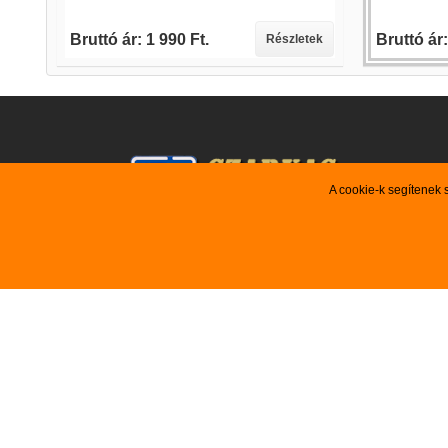
Bruttó ár: 1 990 Ft.
Bruttó ár:
tek
Részletek
A cookie-k segítenek 
VEVŐSZOLGÁLAT
AJÁNLA

Újdonság
Kezdőlap
Akciós te

Szerződési Feltételek
Kiemelt aj