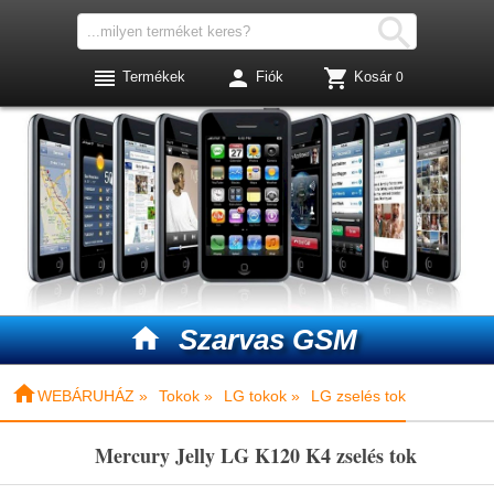




Termékek
Fiók
Kosár
0

Szarvas GSM

WEBÁRUHÁZ »
Tokok »
LG tokok »
LG zselés tok
Mercury Jelly LG K120 K4 zselés tok