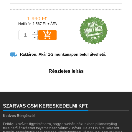
1 990 Ft.
Nettó ár: 1 567 Ft. + ÁFA


Raktáron. Akár 1-2 munkanapon belül átvehető.
Részletes leírás
SZARVAS GSM KERESKEDELMI KFT.
Kedves Böngésző!
Felhívjuk szíves figyelmét arra, hogy a webáruházunkban pillanatnyilag
fellelhető árukészlet folyamatosan változik, bővül. Ha az Ön által keresett