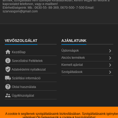
termék, szolgáltatás nem szerepel kínálatunkban, kérem vegye fel velünk a
kapcsolatot telefonon, vagy e-mailben!
Elérhetőségeink: Mb.: 0630-55- 88-369, 0670-500- 7-500 Email:
szarvasgsm@gmail.com
VEVŐSZOLGÁLAT
AJÁNLATUNK


Újdonságok
Kezdőlap

Akciós termékek

Szerződési Feltételek

Kiemelt ajánlat

Adatvédelmi nyilatkozat

Szolgáltatások

Szállítási információ

Oldal használata

Ügyfélszolgálat
A cookie-k segítenek szolgáltatásaink biztosításában. Szolgáltatásaink igénybe
vételével Ön beleegyezik a cookie-k használatába!