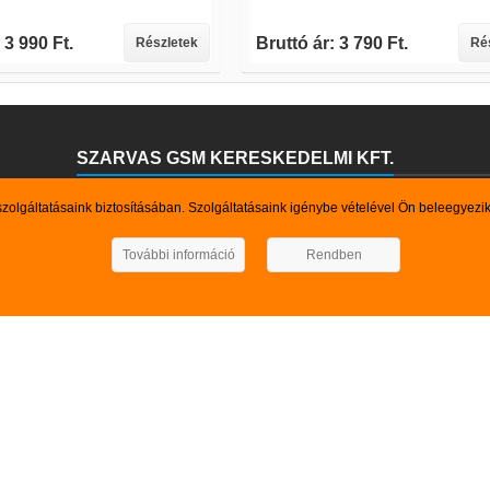
 3 990 Ft.
Bruttó ár: 3 790 Ft.
Részletek
Ré
SZARVAS GSM KERESKEDELMI KFT.
Kedves Böngésző!
szolgáltatásaink biztosításában. Szolgáltatásaink igénybe vételével Ön beleegyezi
Felhívjuk szíves figyelmét arra, hogy a webáruházunkban pillanatnyilag
keresett termék, szolgáltatás nem szerepel kínálatunkban, kérem vegy
További információ
Rendben
Elérhetőségeink: Mb.: 0630-55- 88-369, 0670-500- 7-500 Email: s
TUNK
GYORSMENÜ

ok
Ajánló

rmékek
Kapcsolat

ánlat