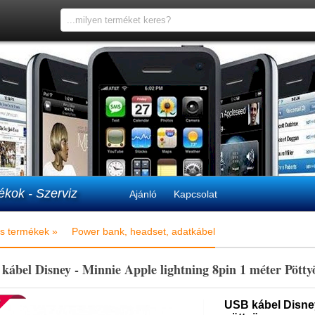
ékok - Szerviz
Ajánló
Kapcsolat
s termékek »
Power bank, headset, adatkábel
kábel Disney - Minnie Apple lightning 8pin 1 méter Pötty
USB kábel Disney