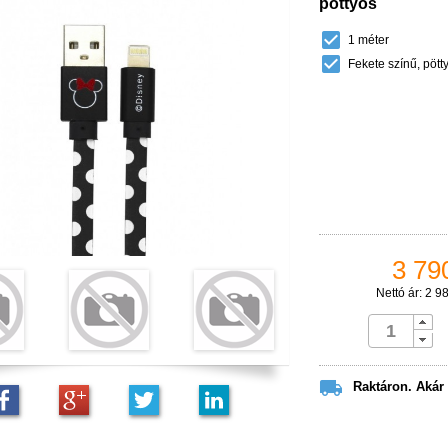
pöttyös

1 méter

Fekete színű, pött
3 790
Nettó ár: 2 9

Raktáron. Akár