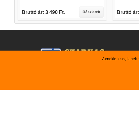
Bruttó ár: 3 490 Ft.
Bruttó ár:
Részletek
A cookie-k segítenek 
VEVŐSZOLGÁLAT
AJÁNLA

Újdonság
Kezdőlap
Akciós te

Szerződési Feltételek
Kiemelt aj