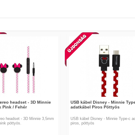
ereo headset - 3D Minnie
USB kábel Disney - Minnie Typ
 Pink / Fehér
adatkábel Piros Pöttyös
reo headset - 3D Minnie 3,5mm
USB kábel Disney - Minnie Type-c a
pink pöttyös.
piros, pöttyös