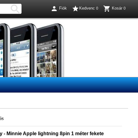




Fiók
Kedvenc
Kosár
0
0
ös
 - Minnie Apple lightning 8pin 1 méter fekete