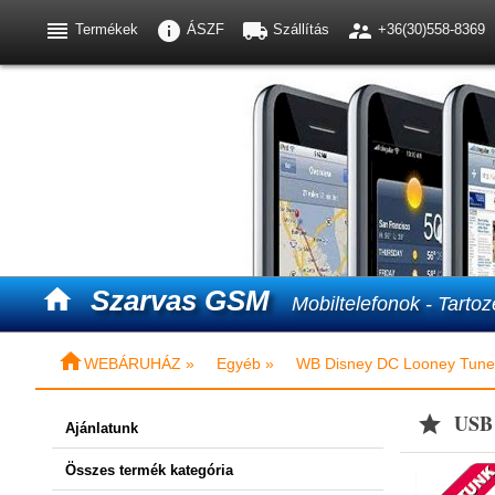




Termékek
ÁSZF
Szállítás
+36(30)558-8369

Szarvas GSM
Mobiltelefonok - Tartoz

WEBÁRUHÁZ »
Egyéb »
WB Disney DC Looney Tune
USB 

Ajánlatunk
Összes termék kategória