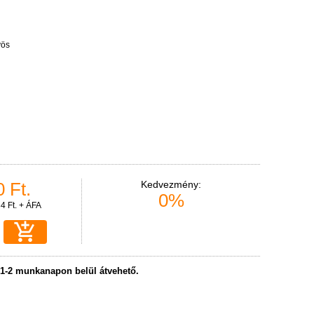
yös
 Ft.
Kedvezmény:
0%
84 Ft. + ÁFA

 1-2 munkanapon belül átvehető.