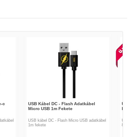
e-c
USB Kábel DC - Flash Adatkábel
USB ká
Micro USB 1m Fekete
lightni
datkábel
USB kábel DC - Flash Micro USB adatkábel
USB kábe
1m fekete
8pin 1 m