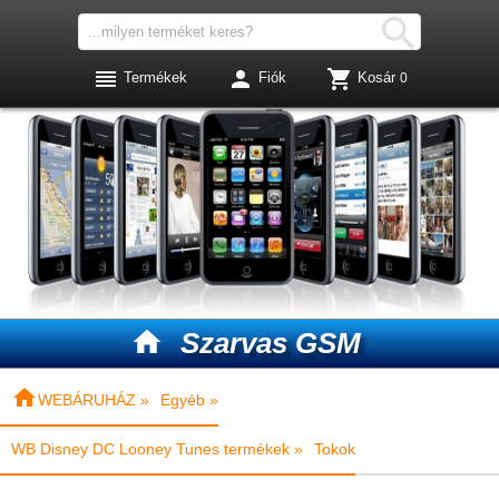




Termékek
Fiók
Kosár
0

Szarvas GSM

WEBÁRUHÁZ »
Egyéb »
WB Disney DC Looney Tunes termékek »
Tokok