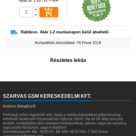
Nettó ár: 2 827 Ft. + ÁFA


Raktáron. Akár 1-2 munkanapon belül átvehető.
Kompatibilis készülékek: Y6 Prime 2018
Részletes leírás
SZARVAS GSM KERESKEDELMI KFT.
Kedves Böngésző!
Felhívjuk szíves figyelmét arra, hogy a webáruházunkban pillanatnyilag
fellelhető árukészlet folyamatosan változik, bővül. Ha az Ön által keresett
termék, szolgáltatás nem szerepel kínálatunkban, kérem vegye fel velünk a
kapcsolatot telefonon, vagy e-mailben!
Elérhetőségeink: Mb.: 0630-55- 88-369, 0670-500- 7-500 Email:
szarvasgsm@gmail.com