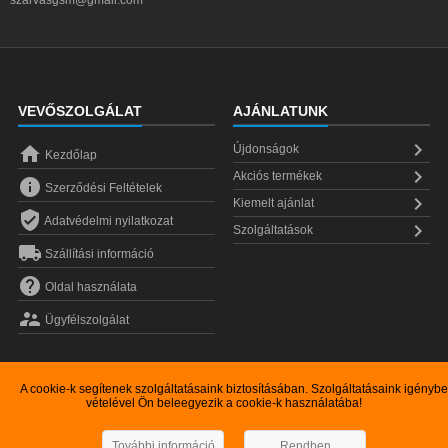
VEVŐSZOLGÁLAT
AJÁNLATUNK


Újdonságok
Kezdőlap

Akciós termékek

Szerződési Feltételek

Kiemelt ajánlat

Adatvédelmi nyilatkozat

Szolgáltatások

Szállítási információ

Oldal használata

Ügyfélszolgálat
A cookie-k segítenek szolgáltatásaink biztosításában. Szolgáltatásaink igénybe
vételével Ön beleegyezik a cookie-k használatába!
Copyright © 2026
Szarvas GSM kereskedelmi Kft.
További információ
Rendben